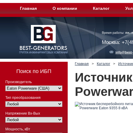
Главная
О компании
Каталог
Усл
Время работы:
пн.-п
Москва: +7(4
info@best-
Главная
>
Каталог
>
Источни
Поиск по ИБП
Источник
Производитель
Powerwar
Тип преобразования
Напряжение Вх-Вых
Мощность, кВт