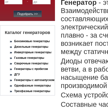
Генератор
- э
-
Взаимодействи
составляющих 
электрический
Каталог генераторов
плавно - за с
возникает пос
Бензиновые генераторы
Дизельные генераторы
между статич
Инверторные генераторы
Газовые генераторы
Диоды отвечаю
Сварочные генераторы
ветви, а в ра
Генераторы с пробегом
ДГУ
насыщение бат
Генераторы с автозапуском
производимой 
Однофазные генераторы
Трехфазные генераторы
Схема устрой
Составные час