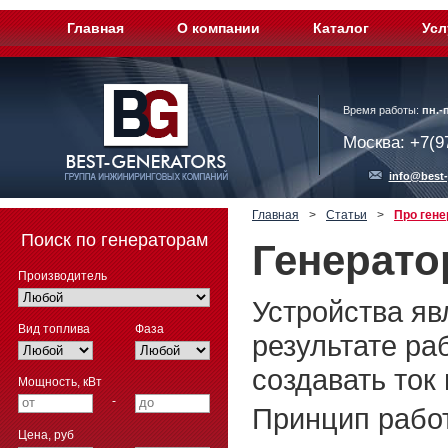
Главная
О компании
Каталог
Усл
Время работы:
пн.-п
Москва: +7(9
info@best-
Главная
>
Статьи
>
Про ген
Поиск по генераторам
Генерато
Производитель
Устройства яв
Вид топлива
Фаза
результате ра
создавать ток
Мощность, кВт
-
Принцип работ
Цена, руб