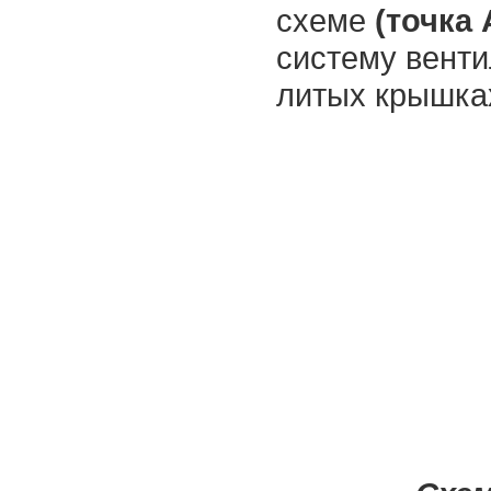
схеме
(точка 
систему венти
литых крышках