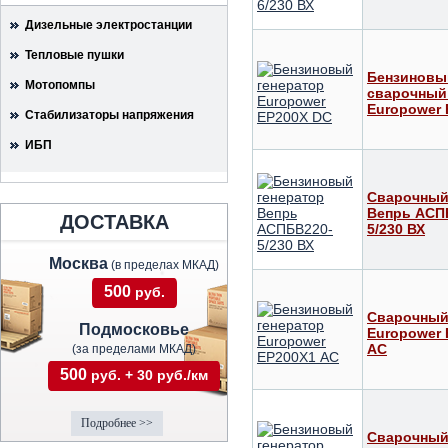
Дизельные электростанции
Тепловые пушки
Бензиновы
Мотопомпы
сварочный
Europower 
Стабилизаторы напряжения
ИБП
Сварочный
Вепрь АСП
ДОСТАВКА
5/230 ВХ
Москва
(в пределах МКАД)
500
руб.
Сварочный
Подмосковье
Europower 
АС
(за пределами МКАД)
500
руб. + 30 руб./км
Подробнее >>
Сварочный