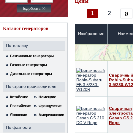
Цены
1
2
Каталог генераторов
Изображение
Наимен
По топливу
Бензиновые генераторы
Газовые генераторы
Дизельные генераторы
Сварочный
Robin-Suba
3.5/230-W1
По стране производителя
Китайские
Немецкие
Российские
Французские
Сварочная
электрост
Японские
Американские
Gesan GS 2
Rope
По фазности