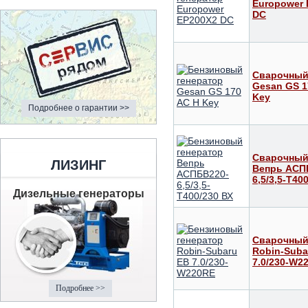
Europower 
DС
Сварочный
Gesan GS 1
Key
Подробнее о гарантии >>
Сварочный
ЛИЗИНГ
Вепрь АСП
6,5/3,5-Т40
Дизельные генераторы
Сварочный
Robin-Suba
7.0/230-W2
Подробнее >>