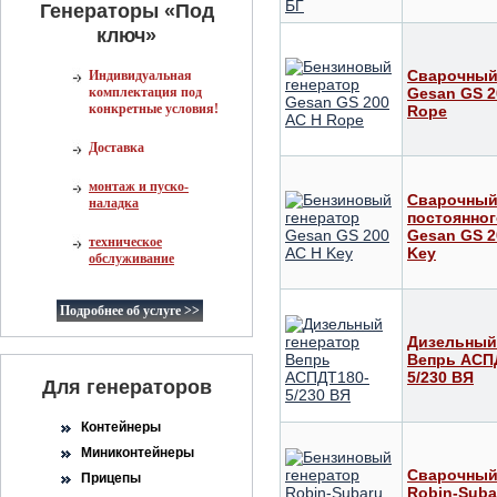
Генераторы «Под
ключ»
Сварочный
Индивидуальная
комплектация под
Gesan GS 2
конкретные условия!
Rope
Доставка
монтаж и пуско-
Сварочный
наладка
постоянног
Gesan GS 2
техническое
Key
обслуживание
Подробнее об услуге >>
Дизельный
Вепрь АСП
5/230 ВЯ
Для генераторов
Контейнеры
Миниконтейнеры
Сварочный
Прицепы
Robin-Suba