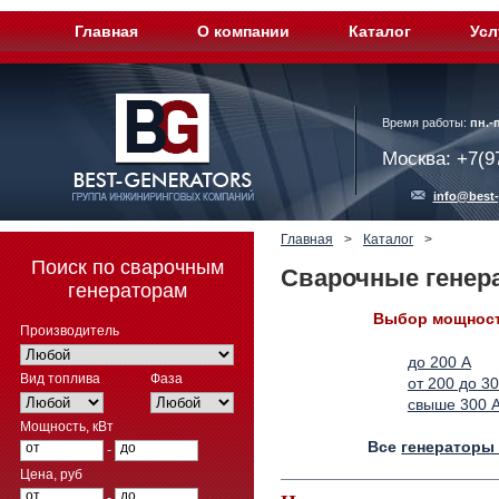
Главная
О компании
Каталог
Усл
Время работы:
пн.-п
Москва: +7(9
info@best-
Главная
>
Каталог
>
Поиск по сварочным
Сварочные генер
генераторам
Выбор мощнос
Производитель
до 200 А
Вид топлива
Фаза
от 200 до 3
свыше 300 
Мощность, кВт
Все
генераторы
от
до
-
Цена, руб
от
до
-