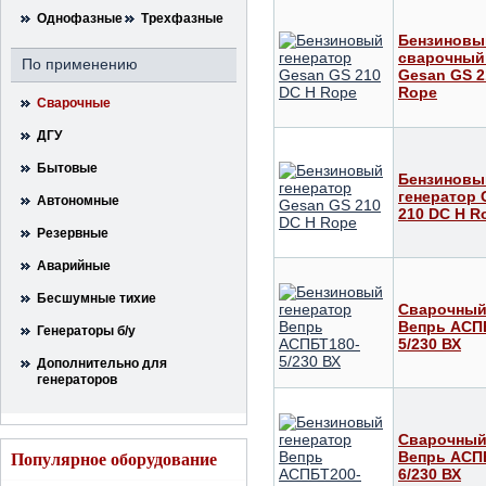
Однофазные
Трехфазные
Бензиновы
сварочный
По применению
Gesan GS 2
Rope
Сварочные
ДГУ
Бытовые
Бензиновы
генератор 
Автономные
210 DC H R
Резервные
Аварийные
Бесшумные тихие
Сварочный
Вепрь АСП
Генераторы б/у
5/230 ВХ
Дополнительно для
генераторов
Сварочный
Вепрь АСП
Популярное оборудование
6/230 ВХ