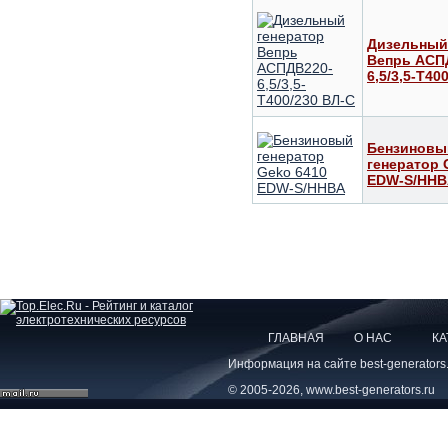
Дизельный
Вепрь АСП
6,5/3,5-Т40
Бензиновы
генератор 
EDW-S/HHB
ГЛАВНАЯ
О НАС
КА
Информация на сайте best-generators
© 2005-2026, www.best-generators.ru