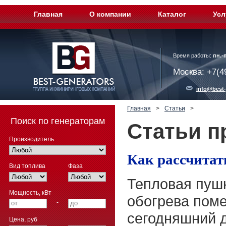
Главная
О компании
Каталог
Усл
Время работы:
пн.-п
Москва: +7(4
info@best-
Главная
>
Статьи
>
Поиск по генераторам
Статьи п
Производитель
Как рассчита
Вид топлива
Фаза
Тепловая пушк
Мощность, кВт
обогрева пом
-
сегодняшний д
Цена, руб