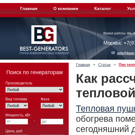
Главная
О компании
Каталог
Усл
Время работы:
пн.-п
Москва: +7(9
info@best-
Главная
>
Статьи
>
Про теп
Поиск по генераторам
Как расс
Производитель
тепловой
Вид топлива
Фаза
Тепловая пуш
Мощность, кВт
обогрева пом
-
сегодняшний д
Цена, руб