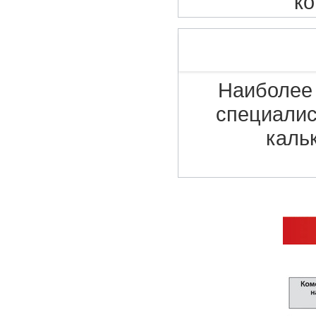
ко
Наиболее 
специалис
каль