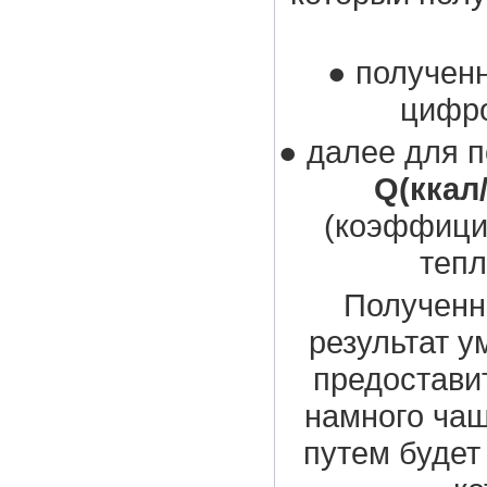
● получен
цифро
● далее для 
Q(ккал/
(коэффицие
тепл
Полученны
результат у
предостави
намного чащ
путем будет