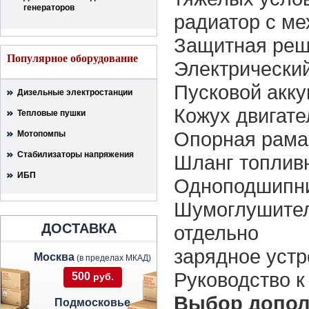
генераторов
радиатор с м
Защитная реш
Популярное оборудование
Электрический
Пусковой акку
Дизельные электростанции
Кожух двигате
Тепловые пушки
Опорная рама,
Мотопомпы
Стабилизаторы напряжения
Шланг топлив
ИБП
Одноподшипни
Шумоглушител
ДОСТАВКА
отдельно
зарядное устр
Москва
(в пределах МКАД)
Руководство к
500
руб.
Выбор допол
Подмосковье