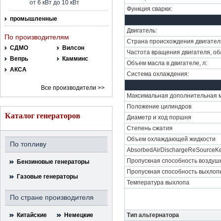
от 6 кВт до 10 кВт
Функция сварки:
промышленные
Двигатель:
По производителям
Страна происхождения двигател
СДМО
Вилсон
Частота вращения двигателя, об
Вепрь
Камминс
Объем масла в двигателе, л:
АКСА
Система охлаждения:
Все производители >>
Максимальная дополнительная 
Положение цилиндров
Каталог генераторов
Диаметр и ход поршня
Степень сжатия
Объем охлаждающей жидкости
По топливу
AbsorbedAirDischargeReSourceKe
Пропускная способность воздушн
Бензиновые генераторы
Пропускная способность выхлоп
Газовые генераторы
Температура выхлопа
По стране производителя
Китайские
Немецкие
Тип альтернатора