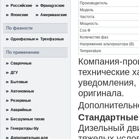
Производитель
Российские
Французские
Модель
Японские
Американские
Частота
Мощность
По фазности
Cos Ф
Количество фаз
Однофазные
Трехфазные
Напряжение альтернатора (В)
Temperature
По применению
Компания-прои
Сварочные
технические х
ДГУ
уведомления, 
Бытовые
оригинала.
Автономные
Резервные
Дополнительн
Аварийные
Стандартные
Бесшумные тихие
Дизельный дви
Генераторы б/у
тяжелых усло
Дополнительно для