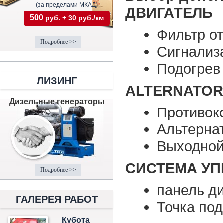
(за пределами МКАД)
ДВИГАТЕЛЬ
500
руб. + 30 руб./км
Фильтр о
Подробнее >>
Сигнализ
Подогрев
ЛИЗИНГ
ALTERNATOR
Дизельные генераторы
Противок
Альтерна
Выходной
СИСТЕМА УП
Подробнее >>
панель д
ГАЛЕРЕЯ РАБОТ
Точка по
Кубота