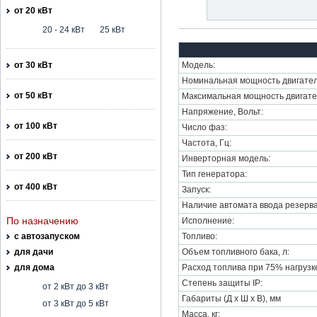
от 20 кВт
20 - 24 кВт
25 кВт
от 30 кВт
Модель:
Номинальная мощность двигател
от 50 кВт
Максимальная мощность двигате
Напряжение, Вольт:
от 100 кВт
Число фаз:
Частота, Гц:
от 200 кВт
Инверторная модель:
Тип генератора:
от 400 кВт
Запуск:
Наличие автомата ввода резерва
По назначению
Исполнение:
с автозапуском
Топливо:
для дачи
Объем топливного бака, л:
для дома
Расход топлива при 75% нагрузке,
Степень защиты IP:
от 2 кВт до 3 кВт
Габариты (Д х Ш х В), мм
от 3 кВт до 5 кВт
Масса, кг: