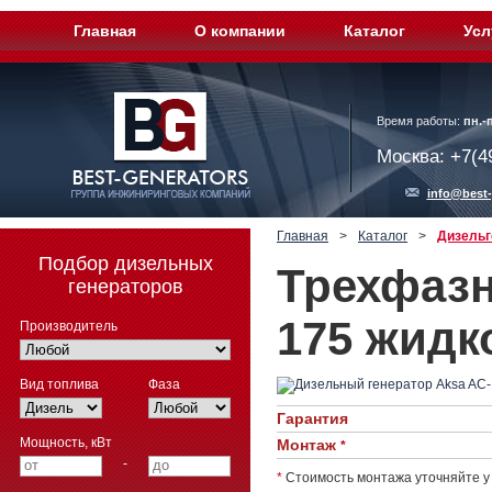
Главная
О компании
Каталог
Усл
Время работы:
пн.-п
Москва: +7(4
info@best-
Главная
>
Каталог
>
Дизельг
Подбор дизельных
Трехфазн
генераторов
175 жидк
Производитель
Вид топлива
Фаза
Гарантия
Мощность, кВт
Монтаж
*
-
*
Стоимость монтажа уточняйте у