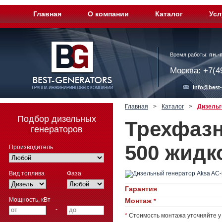
Главная
О компании
Каталог
Усл
Время работы:
пн.-п
Москва: +7(4
info@best-
Главная
>
Каталог
>
Дизельг
Подбор дизельных
Трехфазн
генераторов
500 жидк
Производитель
Вид топлива
Фаза
Гарантия
Мощность, кВт
Монтаж
*
-
*
Стоимость монтажа уточняйте у