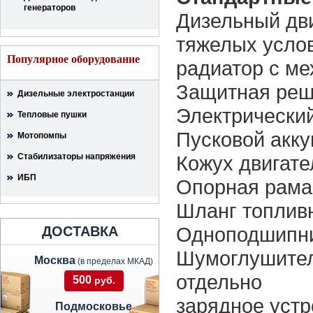
генераторов
Дизельный дви
тяжелых усло
Популярное оборудование
радиатор с м
Защитная реш
Дизельные электростанции
Электрический
Тепловые пушки
Пусковой акку
Мотопомпы
Стабилизаторы напряжения
Кожух двигате
ИБП
Опорная рама,
Шланг топлив
Одноподшипни
ДОСТАВКА
Шумоглушител
Москва
(в пределах МКАД)
отдельно
500
руб.
зарядное устр
Подмосковье