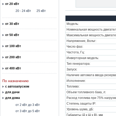
от 20 кВт
20 - 24 кВт
25 кВт
от 30 кВт
Модель:
Номинальная мощность двигател
от 50 кВт
Максимальная мощность двигате
Напряжение, Вольт:
от 100 кВт
Число фаз:
Частота, Гц:
от 200 кВт
Инверторная модель:
Тип генератора:
от 400 кВт
Запуск:
Наличие автомата ввода резерва
По назначению
Исполнение:
с автозапуском
Топливо:
для дачи
Объем топливного бака, л:
для дома
Расход топлива при 75% нагрузке,
Степень защиты IP:
от 2 кВт до 3 кВт
Уровень шума, дБ:
от 3 кВт до 5 кВт
Габариты (Д х Ш х В), мм