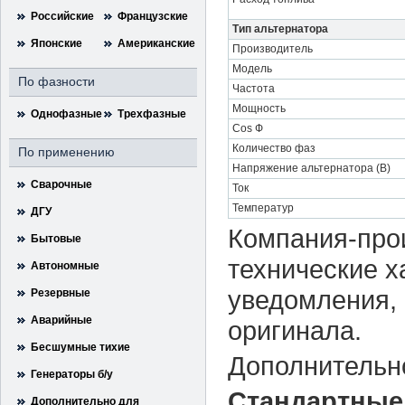
Российские
Французские
Тип альтернатора
Японские
Американские
Производитель
Модель
По фазности
Частота
Мощность
Однофазные
Трехфазные
Cos Ф
Количество фаз
По применению
Напряжение альтернатора (В)
Сварочные
Ток
Температур
ДГУ
Компания-прои
Бытовые
технические х
Автономные
уведомления, 
Резервные
Аварийные
оригинала.
Бесшумные тихие
Дополнительн
Генераторы б/у
Стандартные
Дополнительно для