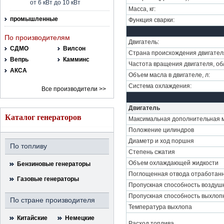
от 6 кВт до 10 кВт
Масса, кг:
промышленные
Функция сварки:
По производителям
Двигатель:
СДМО
Вилсон
Страна происхождения двигател
Вепрь
Камминс
Частота вращения двигателя, об
АКСА
Объем масла в двигателе, л:
Система охлаждения:
Все производители >>
Двигатель
Каталог генераторов
Максимальная дополнительная 
Положение цилиндров
Диаметр и ход поршня
По топливу
Степень сжатия
Объем охлаждающей жидкости
Бензиновые генераторы
Поглощенная отвода отработанн
Газовые генераторы
Пропускная способность воздушн
Пропускная способность выхлоп
По стране производителя
Температура выхлопа
Китайские
Немецкие
Расход топлива