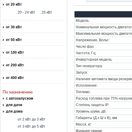
от 20 кВт
20 - 24 кВт
25 кВт
Модель:
от 30 кВт
Номинальная мощность двигател
Максимальная мощность двигате
от 50 кВт
Напряжение, Вольт:
Число фаз:
от 100 кВт
Частота, Гц:
Инверторная модель:
от 200 кВт
Тип генератора:
Запуск:
от 400 кВт
Наличие автомата ввода резерва
Исполнение:
По назначению
Топливо:
с автозапуском
Расход топлива при 75% нагрузке,
для дачи
Степень защиты IP:
для дома
Уровень шума, дБ:
Габариты (Д х Ш х В), мм
от 2 кВт до 3 кВт
Масса, кг:
от 3 кВт до 5 кВт
Функция сварки: