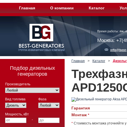
Главная
О компании
Каталог
Усл
Время работы:
пн.-п
Москва: +7(4
info@best-
Главная
>
Каталог
>
Дизельг
Подбор дизельных
Трехфазн
генераторов
APD1250C
Производитель
Вид топлива
Фаза
Гарантия
Мощность, кВт
Монтаж
*
-
*
Стоимость монтажа уточняйте у