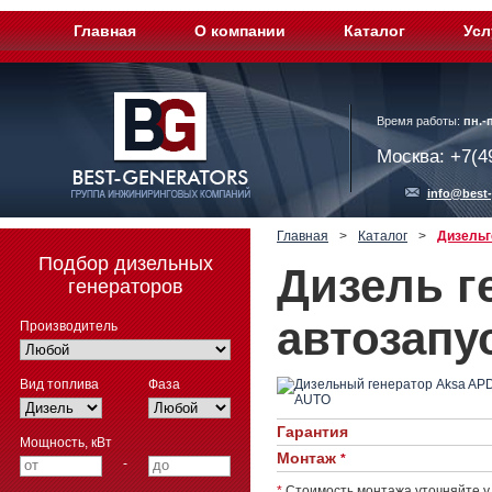
Главная
О компании
Каталог
Усл
Время работы:
пн.-п
Москва: +7(4
info@best-
Главная
>
Каталог
>
Дизельг
Подбор дизельных
Дизель г
генераторов
автозапу
Производитель
Вид топлива
Фаза
Гарантия
Мощность, кВт
Монтаж
*
-
*
Стоимость монтажа уточняйте у