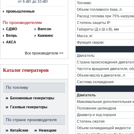
от 6 кВт до 10 кВт
Топливо:
Объем топливного бака, л:
промышленные
Расход топлива при 75% нагрузке,
По производителям
Степень защиты IP:
СДМО
Вилсон
Габариты (Д х Ш х В), мм
Вепрь
Камминс
Масса, кг:
АКСА
Функция сварки:
Все производители >>
Двигатель:
Страна происхождения двигател
Частота вращения двигателя, об
Каталог генераторов
Объем масла в двигателе, л:
Система охлаждения:
По топливу
Двигатель
Бензиновые генераторы
Максимальная дополнительная 
Газовые генераторы
Положение цилиндров
Диаметр и ход поршня
По стране производителя
Степень сжатия
Объем охлаждающей жидкости
Китайские
Немецкие