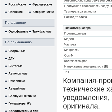
AbsorbedAirDischargeReSourceKe
Российские
Французские
Пропускная способность воздушн
Температура выхлопа
Японские
Американские
Расход топлива
По фазности
Тип альтернатора
Однофазные
Трехфазные
Производитель
Модель
По применению
Частота
Мощность
Сварочные
Cos Ф
ДГУ
Количество фаз
Бытовые
Напряжение альтернатора (В)
Ток
Автономные
Компания-прои
Резервные
технические х
Аварийные
уведомления, 
Бесшумные тихие
Генераторы б/у
оригинала.
Дополнительно для