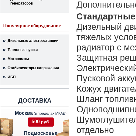
Дополнительн
генераторов
Стандартные
Дизельный дви
Популярное оборудование
тяжелых усло
Дизельные электростанции
радиатор с м
Тепловые пушки
Защитная реш
Мотопомпы
Электрический
Стабилизаторы напряжения
Пусковой акку
ИБП
Кожух двигате
Шланг топлив
ДОСТАВКА
Одноподшипни
Москва
(в пределах МКАД)
Шумоглушител
500
руб.
отдельно
Подмосковье