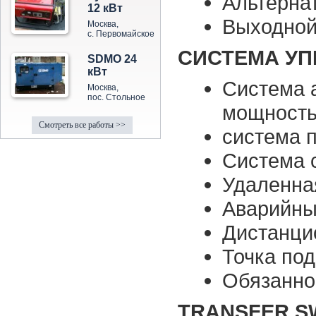
Альтерна
12 кВт
Выходной
Москва,
с. Первомайское
СИСТЕМА УП
SDMO 24
кВт
Система 
Москва,
пос. Стольное
мощност
Смотреть все работы >>
система 
Система 
Удаленна
Аварийны
Дистанци
Точка по
Обязанно
TRANSFER S