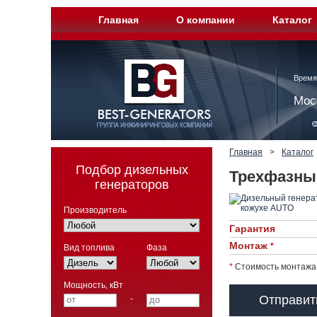
Главная
О компании
Каталог
Время
Мос
Главная
>
Каталог
Подбор дизельных
Трехфазны
генераторов
Производитель
Гарантия
Монтаж
*
Вид топлива
Фаза
*
Стоимость монтажа 
Мощность, кВт
Отправит
-