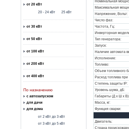
Номинальная мощнос
от 20 кВт
Максимальная мощно
20 - 24 кВт
25 кВт
Напряжение, Вольт:
Число фаз:
от 30 кВт
Частота, Гц:
Инверторная модель
от 50 кВт
Тип генератора:
Запуск:
от 100 кВт
Наличие автомата вв
Исполнение:
от 200 кВт
Топливо:
Объем топливного ба
от 400 кВт
Расход топлива при 7
Степень защиты IP:
По назначению
Уровень шума, дБ:
с автозапуском
Габариты (Д х Ш х В)
для дачи
Масса, кг:
для дома
Функция сварки:
от 2 кВт до 3 кВт
Двигатель:
от 3 кВт до 5 кВт
Страна происхожден