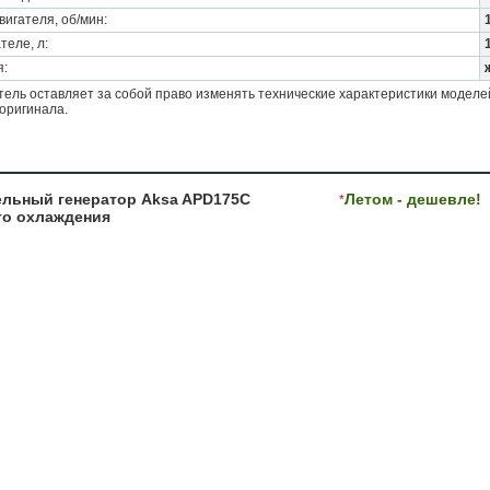
игателя, об/мин:
теле, л:
я:
ель оставляет за собой право изменять технические характеристики моделе
оригинала.
льный генератор Aksa APD175C
Летом - дешевле!
*
го охлаждения