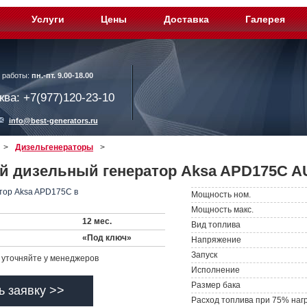
Услуги
Цены
Доставка
Галерея
 работы:
пн.-пт. 9.00-18.00
ква: +7(977)120-23-10
info@best-generators.ru
>
Дизельгенераторы
>
й дизельный генератор Aksa APD175C A
Мощность ном.
Мощность макс.
12 мес.
Вид топлива
«Под ключ»
Напряжение
Запуск
уточняйте у менеджеров
Исполнение
Размер бака
ь заявку >>
Расход топлива при 75% наг