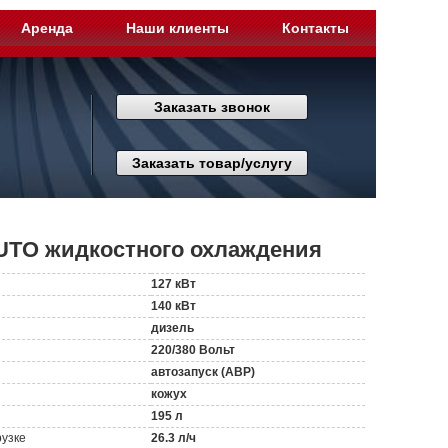
Аренда
Наши клиенты
Контакты
Заказать звонок
Заказать товар/услугу
UTO жидкостного охлаждения
127 кВт
140 кВт
дизель
220/380 Вольт
автозапуск (АВР)
кожух
195 л
рузке
26.3 л/ч