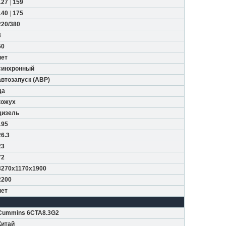
127
|
159
140
|
175
220/380
3
50
нет
синхронный
автозапуск (АВР)
да
кожух
дизель
195
26.3
23
72
3270x1170x1900
2200
нет
Cummins 6CTA8.3G2
Китай