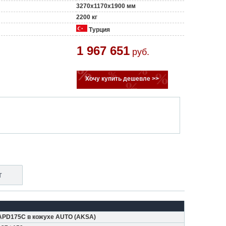
3270x1170x1900 мм
2200 кг
Турция
1 967 651
руб.
Хочу купить дешевле >>
т
APD175C в кожухе AUTO
(
AKSA
)