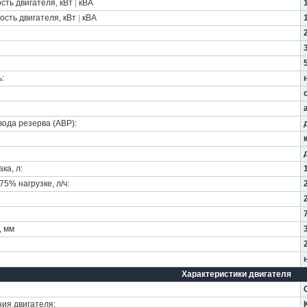
ть двигателя, кВт
|
кВА
сть двигателя, кВт
|
кВА
:
ода резерва (АВР):
ка, л:
5% нагрузке, л/ч:
, мм
Характеристики двигателя
ия двигателя: