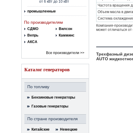
от 6 кВт до 10 кВт
Частота вращения дв
промышленные
Объем масла в двига
Система охлаждени
По производителям
Компания-производит
СДМО
Вилсон
может отличаться от 
Вепрь
Камминс
АКСА
Все производители >>
Трехфазный дизе
AUTO жидкостно
Каталог генераторов
По топливу
Бензиновые генераторы
Газовые генераторы
По стране производителя
Китайские
Немецкие