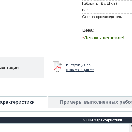
Габариты (Д х Ш х В)
Вес
Страна-производитель
Цена:
Летом - дешевле!
*
Инструкция по
ментация
эксплуатации >>
характеристики
Примеры выполненных рабо
Общие характеристики