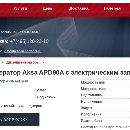
Услуги
Цены
Доставка
Галерея
 работы:
пн.-пт. 9.00-18.00
ква: +7(495)120-23-10
info@best-generators.ru
>
Дизельгенераторы
>
ератор Aksa APD90A с электрическим за
Мощность ном.
Мощность макс.
12 мес.
Вид топлива
«Под ключ»
Напряжение
уточняйте у менеджеров
Запуск
Исполнение
ь заявку >>
Размер бака
Расход топлива при 75% наг