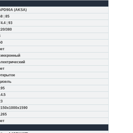
APD90A
(
AKSA
)
68
|
85
74.4
|
93
220/380
3
50
нет
синхронный
электрический
нет
открытое
дизель
195
14.5
23
2150x1000x1590
1265
нет