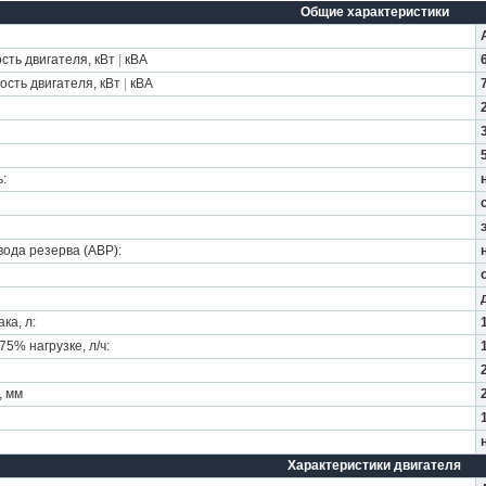
Общие характеристики
ть двигателя, кВт
|
кВА
сть двигателя, кВт
|
кВА
:
ода резерва (АВР):
ка, л:
5% нагрузке, л/ч:
, мм
Характеристики двигателя