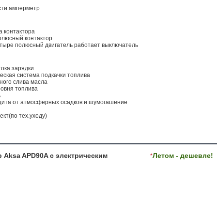
сти амперметр
а контактора
люсный контактор
етыре полюсный двигатель работает выключатель
тока зарядки
еская система подкачки топлива
ного слива масла
ровня топлива
ь
щита от атмосферных осадков и шумогашение
ект(по тех.уходу)
р Aksa APD90A с электрическим
Летом - дешевле!
*