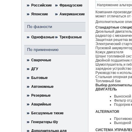
Напряжение альтерн
Российские
Французские
Компания-производит
Японские
Американские
может отличаться от 
Дополнительное опи
По фазности
Стандартные специ
Дизельный двигатель
радиатор с механиче
Однофазные
Трехфазные
Защитная решетка в
Электрический старт
Пусковой аккумулято
По применению
Кожух двигателя
Шланг топливной си
Сварочные
Двойной подшипник г
Шумоглушитель и гиб
зарядное устройство
ДГУ
Руководство к исполь
Стальная опорная р
Бытовые
Топливный бак
Выбор дополнитель
Автономные
ДВИГАТЕЛЬ
Резервные
Выносной
Фильтр от
Аварийные
Подогрев 
ALTERNATOR
Бесшумные тихие
Противоко
Генераторы б/у
Выходной
СИСТЕМА УПРАВЛЕ
Дополнительно для