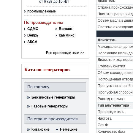
Двигатель:
от 6 кВт до 10 кВт
Страна происхожден
промышленные
Частота вращения дв
Объем масла в двига
По производителям
Система охлаждени
СДМО
Вилсон
Вепрь
Камминс
Двигатель
АКСА
Максимальная допо
Все производители >>
Положение цилиндр
Диаметр и ход порш
Степень сжатия
Каталог генераторов
Объем охлаждающей
Поглощенная отвода
Пропускная способн
По топливу
Пропускная способн
Бензиновые генераторы
Расход топлива
Тип альтернатора
Газовые генераторы
Производитель
По стране производителя
Частота
Cos Ф
Китайские
Немецкие
Количество фаз