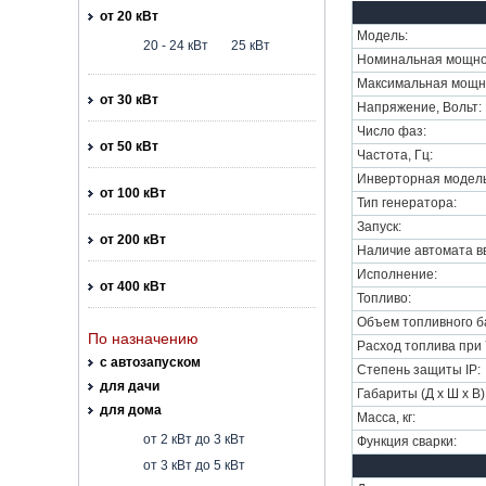
от 20 кВт
Модель:
20 - 24 кВт
25 кВт
Номинальная мощнос
Максимальная мощно
от 30 кВт
Напряжение, Вольт:
Число фаз:
от 50 кВт
Частота, Гц:
Инверторная модель
от 100 кВт
Тип генератора:
Запуск:
от 200 кВт
Наличие автомата вв
Исполнение:
от 400 кВт
Топливо:
Объем топливного ба
По назначению
Расход топлива при 7
с автозапуском
Степень защиты IP:
для дачи
Габариты (Д х Ш х В)
для дома
Масса, кг:
от 2 кВт до 3 кВт
Функция сварки:
от 3 кВт до 5 кВт