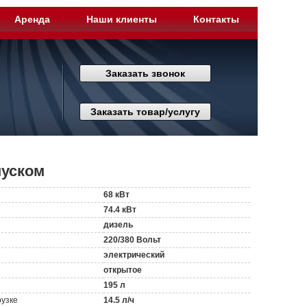
Аренда
Наши клиенты
Контакты
Заказать звонок
Заказать товар/услугу
пуском
68 кВт
74.4 кВт
дизель
220/380 Вольт
электрический
открытое
195 л
рузке
14.5 л/ч