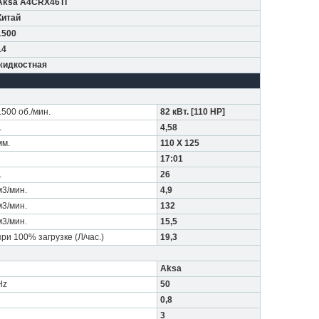
Aksa A4CRX46TI
Китай
1500
14
жидкостная
1500 об./мин.
82 кВт. [110 HP]
L
4,58
мм.
110 X 125
17:01
L
26
м3/мин.
4,9
м3/мин.
132
м3/мин.
15,5
при 100% загрузке (Л/час.)
19,3
Aksa
Hz
50
0,8
3