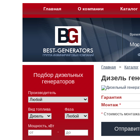
Главная
О компании
Каталог
Время
Мос
Главная
>
Каталог
Подбор дизельных
Дизель ген
генераторов
Производитель
Гарантия
Монтаж
*
Вид топлива
Фаза
*
Стоимость монтажа 
Мощность, кВт
Отправит
-