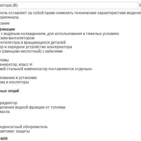
атора (В)
ель оставляет за собой право изменять технические характеристики моделе
оригинала.
сание
фикации
 с водяным охлаждением, для использования в тяжелых условиях
ским вентилятором
ентилятора и вращающихся деталей
ер и зарядное устройство альтернатора
р (свинцово-кислотный) с кабелями
стемы
енератор, класс H
кий стальной компенсатор поставляются отдельно
зованию и установке
ама и изоляторы
ных опций
 радиатор
деления водной фракции от топлива
масла
нденсатный обогреватель
 автомат защиты
НИЯ