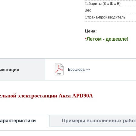
Габариты (Д х Ш х В)
Вес
Страна-производитель
Цена:
Летом - дешевле!
*
ментация
Брошюра >>
ельной электростанции Акса APD90A
характеристики
Примеры выполненных рабо