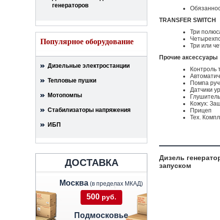
генераторов
Обязанно
TRANSFER SWITCH
Три полюс
Четырехпо
Популярное оборудование
Три или ч
Прочие аксессуары
Дизельные электростанции
Контроль 
Автоматич
Тепловые пушки
Помпа руч
Датчики у
Мотопомпы
Глушител
Кожух: За
Стабилизаторы напряжения
Прицеп
Тех. Компл
ИБП
Дизель генерато
ДОСТАВКА
запуском
Москва
(в пределах МКАД)
500
руб.
Подмосковье