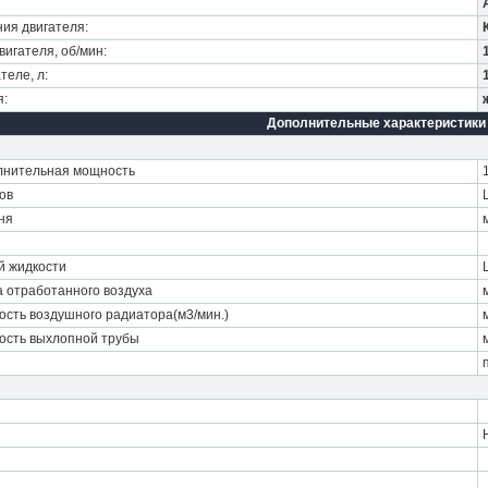
ия двигателя:
игателя, об/мин:
теле, л:
я:
Дополнительные характеристики
лнительная мощность
ов
ня
 жидкости
 отработанного воздуха
ость воздушного радиатора(м3/мин.)
ость выхлопной трубы