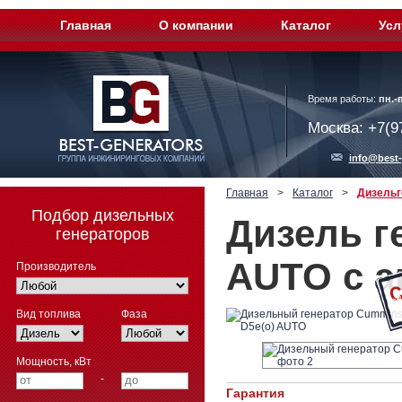
Главная
О компании
Каталог
Усл
Время работы:
пн.-п
Москва: +7(9
info@best-
Главная
>
Каталог
>
Дизельг
Подбор дизельных
Дизель г
генераторов
AUTO с а
Производитель
Вид топлива
Фаза
Мощность, кВт
-
Гарантия