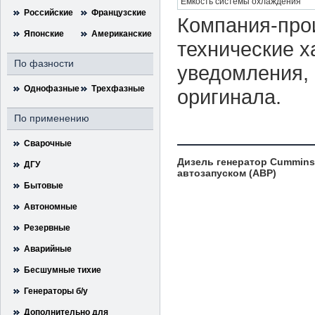
Емкость системы охлаждения
Российские
Французские
Компания-прои
Японские
Американские
технические х
По фазности
уведомления, 
Однофазные
Трехфазные
оригинала.
По применению
Сварочные
Дизель генератор Cummins
ДГУ
автозапуском (АВР)
Бытовые
Автономные
Резервные
Аварийные
Бесшумные тихие
Генераторы б/у
Дополнительно для