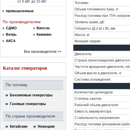
от 6 кВт до 10 кВт
Топливо:
Объем топливного бака, л:
промышленные
Расход топлива при 75% нагрузке,
По производителям
Уровень шума, дБ:
СДМО
Вилсон
Габариты (Д х Ш х В), мм
Вепрь
Камминс
Масса, кг:
АКСА
Функция сварки:
Все производители >>
Двигатель:
Страна происхождения двигател
Частота вращения двигателя, об
Каталог генераторов
Объем масла в двигателе, л:
Система охлаждения:
По топливу
Количество цилиндров
Бензиновые генераторы
Степень сжатия
Газовые генераторы
Рабочий объем двигателя
Емкость аккумулятора
По стране производителя
Стабильность напряжения
Pасход топлива (резервная рабо
Китайские
Немецкие