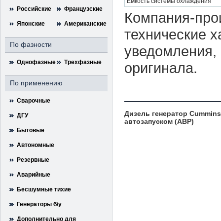
Емкость системы охлаждения
Российские
Французские
Компания-прои
Японские
Американские
технические х
По фазности
уведомления, 
Однофазные
Трехфазные
оригинала.
По применению
Сварочные
Дизель генератор Cummins
ДГУ
автозапуском (АВР)
Бытовые
Автономные
Резервные
Аварийные
Бесшумные тихие
Генераторы б/у
Дополнительно для