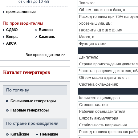
от 6 кВт до 10 кВт
Топливо:
Объем топливного бака, л:
промышленные
Расход топлива при 75% нагрузке,
По производителям
Уровень шума, дБ:
СДМО
Вилсон
Габариты (Д х Ш х В), мм
Вепрь
Камминс
Масса, кг:
АКСА
Функция сварки:
Все производители >>
Двигатель:
Страна происхождения двигател
Частота вращения двигателя, об
Каталог генераторов
Объем масла в двигателе, л:
Система охлаждения:
По топливу
Количество цилиндров
Бензиновые генераторы
Степень сжатия
Газовые генераторы
Рабочий объем двигателя
Емкость аккумулятора
По стране производителя
Стабильность напряжения
Pасход топлива (резервная рабо
Китайские
Немецкие