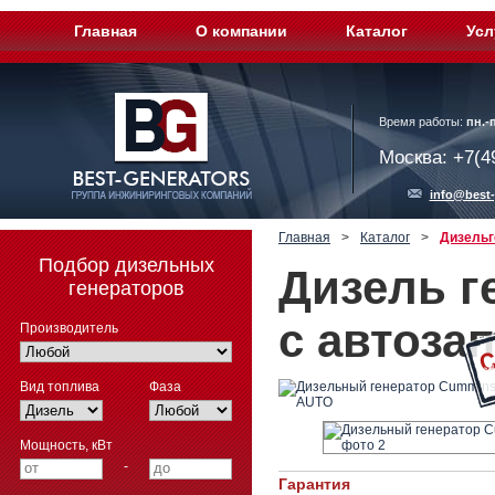
Главная
О компании
Каталог
Усл
Время работы:
пн.-п
Москва: +7(4
info@best-
Главная
>
Каталог
>
Дизельг
Подбор дизельных
Дизель г
генераторов
с автоза
Производитель
Вид топлива
Фаза
Мощность, кВт
-
Гарантия