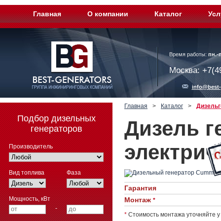
Главная
О компании
Каталог
Усл
Время работы:
пн.-п
Москва: +7(4
info@best-
Главная
>
Каталог
>
Дизельг
Подбор дизельных
Дизель г
генераторов
электрич
Производитель
Вид топлива
Фаза
Гарантия
Мощность, кВт
Монтаж
*
-
*
Стоимость монтажа уточняйте у