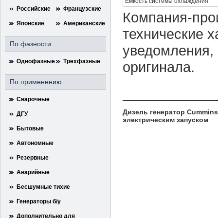
Емкость системы охлаждения
Российские
Французские
Компания-прои
Японские
Американские
технические х
По фазности
уведомления, 
Однофазные
Трехфазные
оригинала.
По применению
Сварочные
Дизель генератор Cummins 
ДГУ
электрическим запуском
Бытовые
Автономные
Резервные
Аварийные
Бесшумные тихие
Генераторы б/у
Дополнительно для