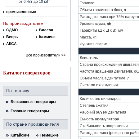
от 6 кВт до 10 кВт
Топливо:
Объем топливного бака, л:
промышленные
Расход топлива при 75% нагрузке,
По производителям
Уровень шума, дБ:
СДМО
Вилсон
Габариты (Д х Ш х В), мм
Вепрь
Камминс
Масса, кг:
АКСА
Функция сварки:
Все производители >>
Двигатель:
Страна происхождения двигател
Частота вращения двигателя, об
Каталог генераторов
Объем масла в двигателе, л:
Система охлаждения:
По топливу
Количество цилиндров
Бензиновые генераторы
Степень сжатия
Газовые генераторы
Рабочий объем двигателя
Емкость аккумулятора
По стране производителя
Стабильность напряжения
Pасход топлива (резервная рабо
Китайские
Немецкие