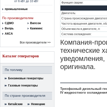
от 6 кВт до 10 кВт
Функция сварки:
промышленные
Двигатель:
По производителям
Страна происхождения двигател
СДМО
Вилсон
Частота вращения двигателя, об
Вепрь
Камминс
Объем масла в двигателе, л:
АКСА
Система охлаждения:
Компания-прои
Все производители >>
технические х
Каталог генераторов
уведомления, 
оригинала.
По топливу
Бензиновые генераторы
Газовые генераторы
Трехфазный дизельный ген
IV жидкостного охлаждени
По стране производителя
Китайские
Немецкие