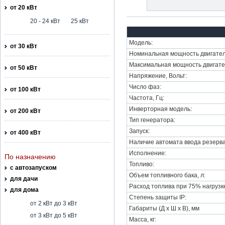
от 20 кВт
20 - 24 кВт
25 кВт
Модель:
от 30 кВт
Номинальная мощность двигател
Максимальная мощность двигате
от 50 кВт
Напряжение, Вольт:
Число фаз:
от 100 кВт
Частота, Гц:
Инверторная модель:
от 200 кВт
Тип генератора:
Запуск:
от 400 кВт
Наличие автомата ввода резерва
Исполнение:
По назначению
Топливо:
с автозапуском
Объем топливного бака, л:
для дачи
Расход топлива при 75% нагрузке,
для дома
Степень защиты IP:
от 2 кВт до 3 кВт
Габариты (Д х Ш х В), мм
от 3 кВт до 5 кВт
Масса, кг: