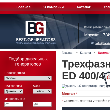
Главная
О компании
Каталог
Усл
Время работы:
пн.-п
Москва: +7(4
info@best-
Главная
>
Каталог
>
Дизельг
Подбор дизельных
Трехфазн
генераторов
ED 400/4
Производитель
Вид топлива
Фаза
Монтаж
*
Мощность, кВт
*
Стоимость монтажа уточняйте у
-