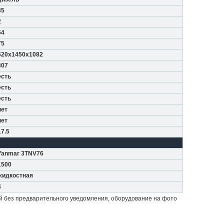
35
2
54
75
620x1450x1082
307
есть
есть
есть
нет
нет
17.5
Yanmar 3TNV76
1500
жидкостная
4
й без предварительного уведомления, оборудование на фото