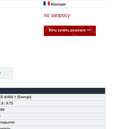
Франция
по запросу
Хочу купить дешевле >>
т
ED 8/400 Y
(
Energo
)
7.8
|
9.75
380
3
открытое
дизель