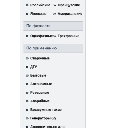
Российские
Французские
Японские
Американские
По фазности
Однофазные
Трехфазные
По применению
Сварочные
ДГУ
Бытовые
Автономные
Резервные
Аварийные
Бесшумные тихие
Генераторы б/у
Дополнительно для