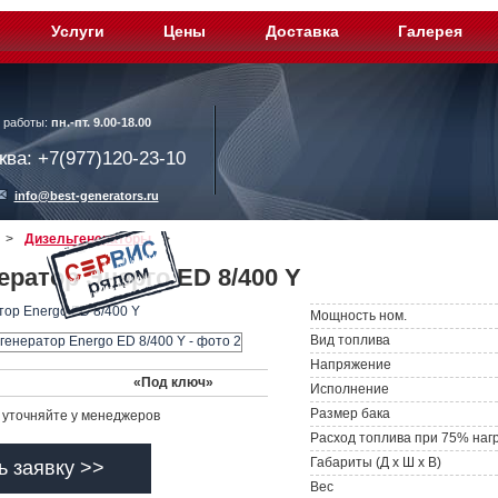
Услуги
Цены
Доставка
Галерея
 работы:
пн.-пт. 9.00-18.00
ква: +7(977)120-23-10
info@best-generators.ru
>
Дизельгенераторы
>
ератор Энерго ED 8/400 Y
Мощность ном.
Вид топлива
Напряжение
«Под ключ»
Исполнение
Размер бака
уточняйте у менеджеров
Расход топлива при 75% наг
Габариты (Д х Ш х В)
ь заявку >>
Вес