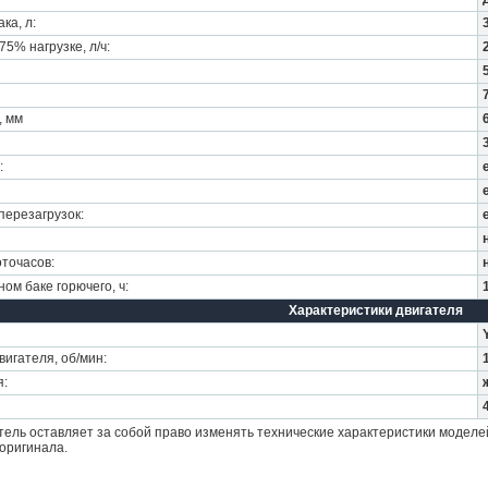
ка, л:
5% нагрузке, л/ч:
, мм
:
перезагрузок:
точасов:
ом баке горючего, ч:
Характеристики двигателя
игателя, об/мин:
я:
ель оставляет за собой право изменять технические характеристики моделе
оригинала.