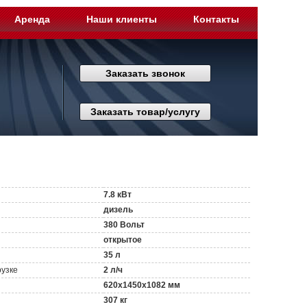
Аренда
Наши клиенты
Контакты
Заказать звонок
Заказать товар/услугу
7.8 кВт
дизель
380 Вольт
открытое
35 л
рузке
2 л/ч
620x1450x1082 мм
307 кг