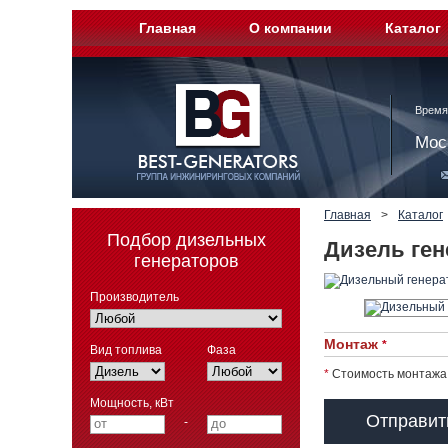
Главная
О компании
Каталог
Время
Мос
Главная
>
Каталог
Подбор дизельных
Дизель ген
генераторов
Производитель
Монтаж
*
Вид топлива
Фаза
*
Стоимость монтажа 
Мощность, кВт
Отправит
-