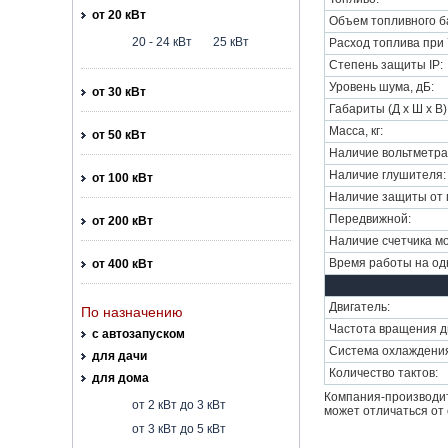
от 20 кВт
Объем топливного ба
20 - 24 кВт
25 кВт
Расход топлива при 7
Степень защиты IP:
Уровень шума, дБ:
от 30 кВт
Габариты (Д х Ш х В)
Масса, кг:
от 50 кВт
Наличие вольтметра
Наличие глушителя:
от 100 кВт
Наличие защиты от 
Передвижной:
от 200 кВт
Наличие счетчика мо
Время работы на одн
от 400 кВт
Двигатель:
По назначению
Частота вращения дв
с автозапуском
Система охлаждени
для дачи
Количество тактов:
для дома
Компания-производит
от 2 кВт до 3 кВт
может отличаться от 
от 3 кВт до 5 кВт