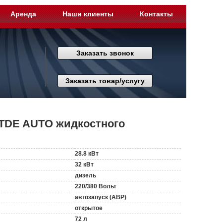
Аренда
Наши клиенты
Контакты
Заказать звонок
Заказать товар/услугу
0ТDE AUTO жидкостного
28.8 кВт
32 кВт
дизель
220/380 Вольт
автозапуск (АВР)
открытое
72 л