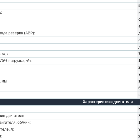
:
ода резерва (АВР):
ка, л:
5% нагрузке, л/ч:
, мм
Характеристики двигателя
ия двигателя:
игателя, об/мин:
теле, л:
я: