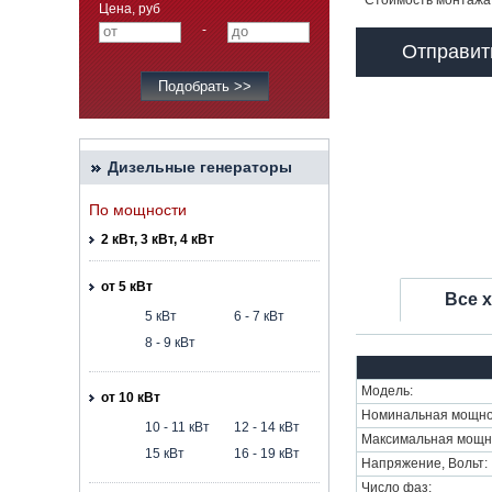
*
Стоимость монтажа 
Цена, руб
-
Отправит
Дизельные генераторы
По мощности
2 кВт, 3 кВт, 4 кВт
от 5 кВт
Все 
5 кВт
6 - 7 кВт
8 - 9 кВт
Модель:
от 10 кВт
Номинальная мощнос
10 - 11 кВт
12 - 14 кВт
Максимальная мощно
15 кВт
16 - 19 кВт
Напряжение, Вольт:
Число фаз: