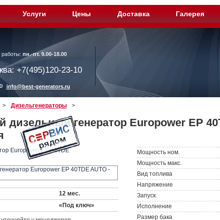
Услуги
Цены
Доставка
Галерея
 работы:
пн.-пт. 9.00-18.00
ква: +7(495)120-23-10
info@best-generators.ru
>
Дизельгенераторы
>
й дизельный генератор Europower EP 4
я
Мощность ном.
Мощность макс.
Вид топлива
Напряжение
12 мес.
Запуск
«Под ключ»
Исполнение
Размер бака