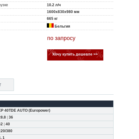
рузке
10.2 л/ч
1600x830x980 мм
665 кг
Бельгия
по запросу
Хочу купить дешевле >>
т
EP 40ТDE AUTO
(
Europower
)
28.8
|
36
32
|
40
220/380
, 1