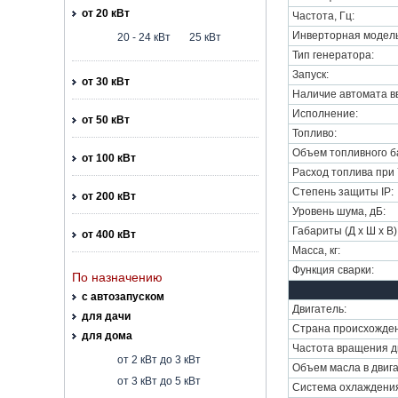
от 20 кВт
Частота, Гц:
Инверторная модель
20 - 24 кВт
25 кВт
Тип генератора:
Запуск:
от 30 кВт
Наличие автомата вв
Исполнение:
от 50 кВт
Топливо:
Объем топливного ба
от 100 кВт
Расход топлива при 7
Степень защиты IP:
от 200 кВт
Уровень шума, дБ:
Габариты (Д х Ш х В)
от 400 кВт
Масса, кг:
Функция сварки:
По назначению
с автозапуском
Двигатель:
для дачи
Страна происхожден
для дома
Частота вращения дв
от 2 кВт до 3 кВт
Объем масла в двига
от 3 кВт до 5 кВт
Система охлаждени