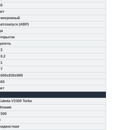
50
нет
синхронный
автозапуск (АВР)
да
открытое
дизель
72
10.2
21
77
1600x830x980
665
нет
Kubota V3300 Turbo
Япония
1500
9
жидкостная