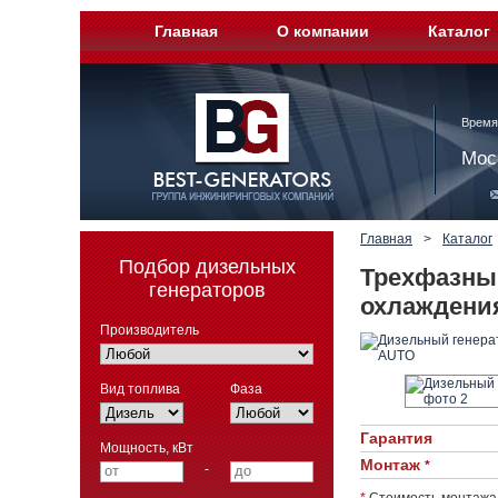
Главная
О компании
Каталог
Время
Мос
Главная
>
Каталог
Подбор дизельных
Трехфазны
генераторов
охлаждени
Производитель
Вид топлива
Фаза
Гарантия
Мощность, кВт
Монтаж
*
-