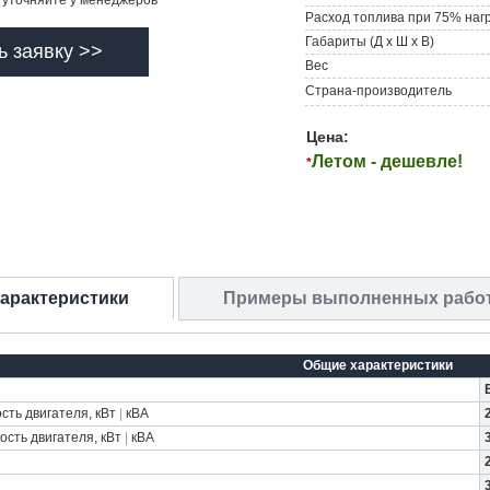
уточняйте у менеджеров
Расход топлива при 75% наг
Габариты (Д х Ш х В)
ь заявку >>
Вес
Страна-производитель
Цена:
Летом - дешевле!
*
характеристики
Примеры выполненных рабо
Общие характеристики
ть двигателя, кВт
|
кВА
сть двигателя, кВт
|
кВА
3