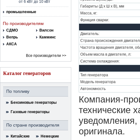
от 6 кВт до 10 кВт
Габариты (Д х Ш х В), мм
промышленные
Масса, кг:
Функция сварки:
По производителям
СДМО
Вилсон
Двигатель:
Вепрь
Камминс
Страна происхождения двигател
АКСА
Частота вращения двигателя, об
Объем масла в двигателе, л:
Все производители >>
Система охлаждения:
Каталог генераторов
Тип генератора
Модель генератора
Автономность
По топливу
Компания-прои
Бензиновые генераторы
технические х
Газовые генераторы
уведомления, 
По стране производителя
оригинала.
Китайские
Немецкие