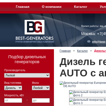
Главная
О компании
Каталог
Усл
Время работы:
пн.-п
Москва: +7(4
info@best-
Главная
>
Каталог
>
Дизельг
Подбор дизельных
Дизель г
генераторов
AUTO с а
Производитель
Вид топлива
Фаза
Мощность, кВт
-