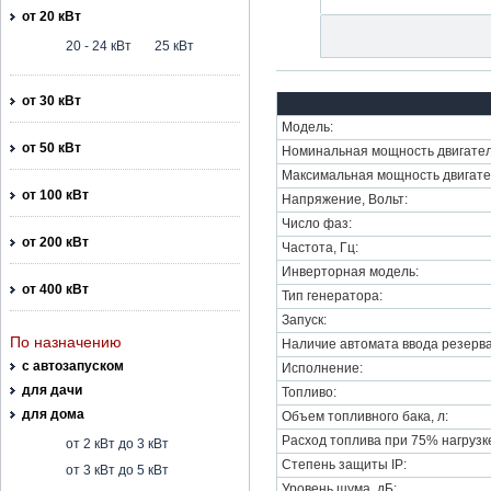
от 20 кВт
20 - 24 кВт
25 кВт
от 30 кВт
Модель:
от 50 кВт
Номинальная мощность двигател
Максимальная мощность двигате
от 100 кВт
Напряжение, Вольт:
Число фаз:
от 200 кВт
Частота, Гц:
Инверторная модель:
от 400 кВт
Тип генератора:
Запуск:
По назначению
Наличие автомата ввода резерва
с автозапуском
Исполнение:
для дачи
Топливо:
для дома
Объем топливного бака, л:
Расход топлива при 75% нагрузке,
от 2 кВт до 3 кВт
Степень защиты IP:
от 3 кВт до 5 кВт
Уровень шума, дБ: