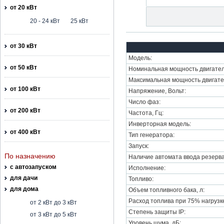
от 20 кВт
20 - 24 кВт
25 кВт
от 30 кВт
Модель:
от 50 кВт
Номинальная мощность двигател
Максимальная мощность двигате
от 100 кВт
Напряжение, Вольт:
Число фаз:
от 200 кВт
Частота, Гц:
Инверторная модель:
от 400 кВт
Тип генератора:
Запуск:
По назначению
Наличие автомата ввода резерва
с автозапуском
Исполнение:
для дачи
Топливо:
для дома
Объем топливного бака, л:
Расход топлива при 75% нагрузке,
от 2 кВт до 3 кВт
Степень защиты IP:
от 3 кВт до 5 кВт
Уровень шума, дБ: