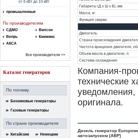
от 6 кВт до 10 кВт
Габариты (Д х Ш х В), мм
промышленные
Масса, кг:
Функция сварки:
По производителям
СДМО
Вилсон
Двигатель:
Вепрь
Камминс
Страна происхождения двигател
АКСА
Частота вращения двигателя, об
Объем масла в двигателе, л:
Все производители >>
Система охлаждения:
Компания-прои
Каталог генераторов
технические х
уведомления, 
По топливу
оригинала.
Бензиновые генераторы
Газовые генераторы
По стране производителя
Дизель генератор Europowe
Китайские
Немецкие
автозапуском (АВР)