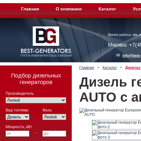
Главная
О компании
Каталог
Усл
Время работы:
пн.-п
Москва: +7(4
info@best-
Главная
>
Каталог
>
Дизельг
Подбор дизельных
Дизель г
генераторов
AUTO с а
Производитель
Вид топлива
Фаза
Мощность, кВт
-