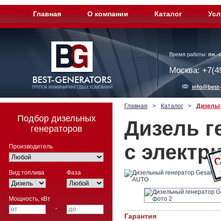
Главная
О компании
Каталог
Усл
Время работы:
пн.-п
Москва: +7(4
info@best-
Главная
>
Каталог
>
Дизельг
Подбор дизельных
Дизель г
генераторов
с электр
Производитель
Вид топлива
Фаза
Мощность, кВт
-
Гарантия