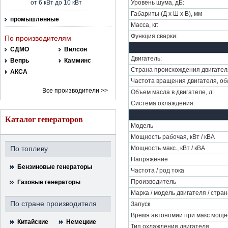
от 6 кВт до 10 кВт
Уровень шума, дБ:
Габариты (Д х Ш х В), мм
промышленные
Масса, кг:
Функция сварки:
По производителям
СДМО
Вилсон
Двигатель:
Вепрь
Камминс
Страна происхождения двигател
АКСА
Частота вращения двигателя, об
Все производители >>
Объем масла в двигателе, л:
Система охлаждения:
Каталог генераторов
Модель
Мощность рабочая, кВт / кВА
По топливу
Мощность макс., кВт / кВА
Напряжение
Бензиновые генераторы
Частота / род тока
Производитель
Газовые генераторы
Марка / модель двигателя / стра
По стране производителя
Запуск
Время автономии при макс мощн
Китайские
Немецкие
Тип охлаждения двигателя