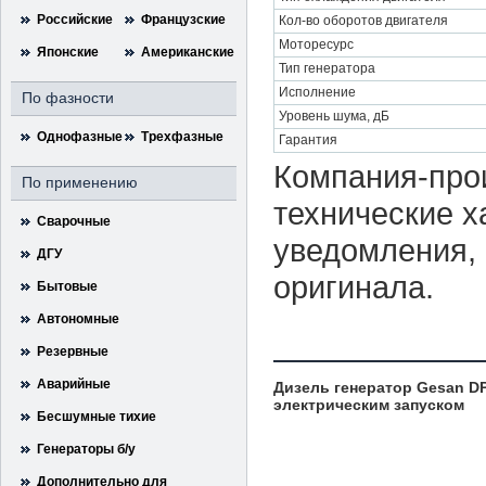
Российские
Французские
Кол-во оборотов двигателя
Моторесурс
Японские
Американские
Тип генератора
Исполнение
По фазности
Уровень шума, дБ
Однофазные
Трехфазные
Гарантия
Компания-прои
По применению
технические х
Сварочные
уведомления, 
ДГУ
оригинала.
Бытовые
Автономные
Резервные
Аварийные
Дизель генератор Gesan DP
электрическим запуском
Бесшумные тихие
Генераторы б/у
Дополнительно для