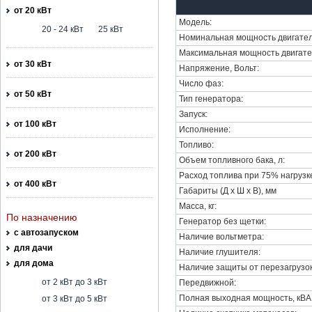
от 20 кВт
Модель:
20 - 24 кВт
25 кВт
Номинальная мощность двигател
Максимальная мощность двигате
от 30 кВт
Напряжение, Вольт:
Число фаз:
от 50 кВт
Тип генератора:
Запуск:
от 100 кВт
Исполнение:
Топливо:
от 200 кВт
Объем топливного бака, л:
Расход топлива при 75% нагрузке,
от 400 кВт
Габариты (Д х Ш х В), мм
Масса, кг:
По назначению
Генератор без щетки:
с автозапуском
Наличие вольтметра:
для дачи
Наличие глушителя:
для дома
Наличие защиты от перезагрузок
от 2 кВт до 3 кВт
Передвижной:
Полная выходная мощность, кВА
от 3 кВт до 5 кВт