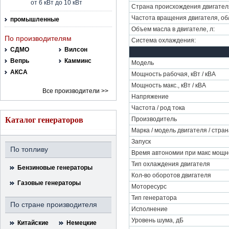
от 6 кВт до 10 кВт
Страна происхождения двигател
Частота вращения двигателя, об
промышленные
Объем масла в двигателе, л:
По производителям
Система охлаждения:
СДМО
Вилсон
Вепрь
Камминс
Модель
АКСА
Мощность рабочая, кВт / кВА
Мощность макс., кВт / кВА
Все производители >>
Напряжение
Частота / род тока
Каталог генераторов
Производитель
Марка / модель двигателя / стра
Запуск
По топливу
Время автономии при макс мощн
Тип охлаждения двигателя
Бензиновые генераторы
Кол-во оборотов двигателя
Газовые генераторы
Моторесурс
Тип генератора
По стране производителя
Исполнение
Уровень шума, дБ
Китайские
Немецкие