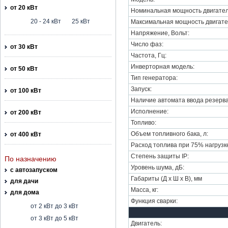
от 20 кВт
Номинальная мощность двигател
20 - 24 кВт
25 кВт
Максимальная мощность двигате
Напряжение, Вольт:
Число фаз:
от 30 кВт
Частота, Гц:
Инверторная модель:
от 50 кВт
Тип генератора:
Запуск:
от 100 кВт
Наличие автомата ввода резерва
Исполнение:
от 200 кВт
Топливо:
Объем топливного бака, л:
от 400 кВт
Расход топлива при 75% нагрузке,
Степень защиты IP:
По назначению
Уровень шума, дБ:
с автозапуском
Габариты (Д х Ш х В), мм
для дачи
Масса, кг:
для дома
Функция сварки:
от 2 кВт до 3 кВт
от 3 кВт до 5 кВт
Двигатель: