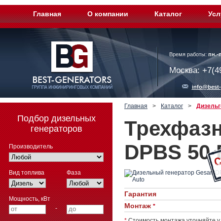
Главная
О компании
Каталог
Усл
Время работы:
пн.-п
Москва: +7(4
info@best-
Главная
>
Каталог
>
Дизельг
Подбор дизельных
Трехфазн
генераторов
DPBS 50 
Производитель
Вид топлива
Фаза
Гарантия
Мощность, кВт
Монтаж
*
-
*
Стоимость монтажа уточняйте у