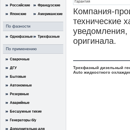
Гарантия
Российские
Французские
Компания-прои
Японские
Американские
технические х
По фазности
уведомления, 
Однофазные
Трехфазные
оригинала.
По применению
Сварочные
Трехфазный дизельный ген
ДГУ
Auto жидкостного охлажде
Бытовые
Автономные
Резервные
Аварийные
Бесшумные тихие
Генераторы б/у
Дополнительно для