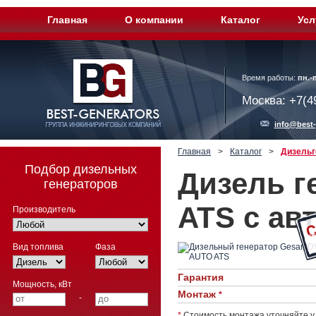
Главная
О компании
Каталог
Усл
Время работы:
пн.-п
Москва: +7(4
info@best-
Главная
>
Каталог
>
Дизельг
Подбор дизельных
Дизель г
генераторов
ATS с ав
Производитель
Вид топлива
Фаза
Гарантия
Мощность, кВт
Монтаж
*
-
*
Стоимость монтажа уточняйте у