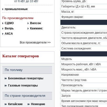
от 6 кВт до 10 кВт
Уровень шума, дБ:
Габариты (Д х Ш х В), мм
промышленные
Масса, кг:
Функция сварки:
По производителям
СДМО
Вилсон
Двигатель:
Вепрь
Камминс
Страна происхождения двигател
АКСА
Частота вращения двигателя, об
Все производители >>
Объем масла в двигателе, л:
Система охлаждения:
Каталог генераторов
Модель
Мощность рабочая, кВт / кВА
По топливу
Мощность макс., кВт / кВА
Напряжение
Бензиновые генераторы
Частота / род тока
Производитель
Газовые генераторы
Марка / модель двигателя / стра
По стране производителя
Запуск
Время автономии при макс мощн
Китайские
Немецкие
Тип охлаждения двигателя