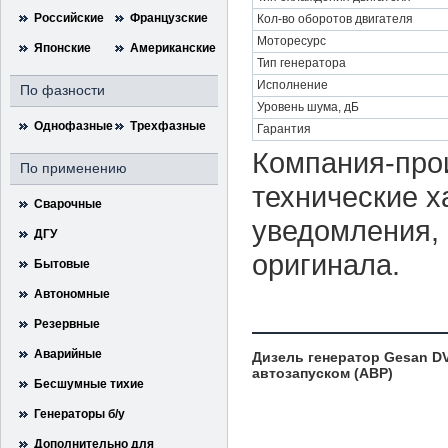
Российские
Французские
Кол-во оборотов двигателя
Моторесурс
Японские
Американские
Тип генератора
Исполнение
По фазности
Уровень шума, дБ
Однофазные
Трехфазные
Гарантия
Компания-прои
По применению
технические х
Сварочные
уведомления, 
ДГУ
оригинала.
Бытовые
Автономные
Резервные
Аварийные
Дизель генератор Gesan DV
автозапуском (АВР)
Бесшумные тихие
Генераторы б/у
Дополнительно для