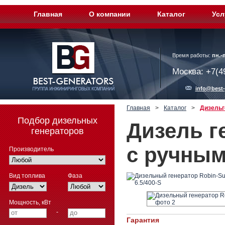
Главная
О компании
Каталог
Усл
Время работы:
пн.-п
Москва: +7(4
info@best-
Главная
>
Каталог
>
Дизельг
Подбор дизельных
Дизель г
генераторов
с ручным
Производитель
Вид топлива
Фаза
Мощность, кВт
-
Гарантия