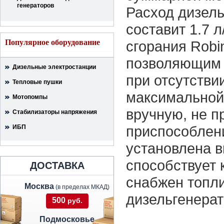
генераторов
Расход дизель
составит 1.7 
Популярное оборудование
сгорания Robi
позволяющим 
Дизельные электростанции
при отсутстви
Тепловые пушки
максимальной
Мотопомпы
вручную, не п
Стабилизаторы напряжения
приспособлени
ИБП
установлена в
способствует 
ДОСТАВКА
снабжен топл
Москва
(в пределах МКАД)
дизельгенерат
500
руб.
Подмосковье