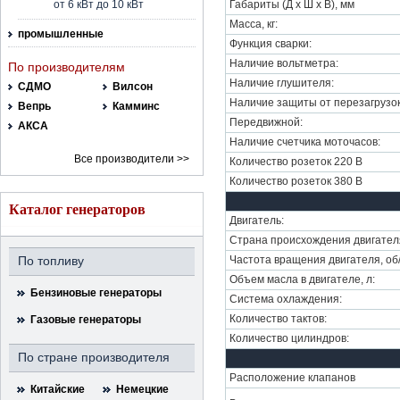
от 6 кВт до 10 кВт
Габариты (Д х Ш х В), мм
Масса, кг:
промышленные
Функция сварки:
Наличие вольтметра:
По производителям
Наличие глушителя:
СДМО
Вилсон
Наличие защиты от перезагрузок
Вепрь
Камминс
Передвижной:
АКСА
Наличие счетчика моточасов:
Все производители >>
Количество розеток 220 В
Количество розеток 380 В
Каталог генераторов
Двигатель:
Страна происхождения двигател
По топливу
Частота вращения двигателя, об
Объем масла в двигателе, л:
Бензиновые генераторы
Система охлаждения:
Количество тактов:
Газовые генераторы
Количество цилиндров:
По стране производителя
Расположение клапанов
Китайские
Немецкие