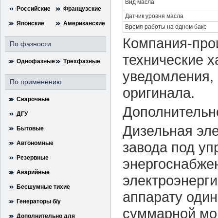
Вид масла
Российские
Французские
Датчик уровня масла
Японские
Американские
Время работы на одном баке
Компания-прои
По фазности
технические х
Однофазные
Трехфазные
уведомления, 
По применению
оригинала.
Сварочные
Дополнительн
ДГУ
Дизельная эле
Бытовые
завода под уп
Автономные
Резервные
энергоснабжен
Аварийные
электроэнерг
Бесшумные тихие
аппарату один
Генераторы б/у
суммарной мощ
Дополнительно для