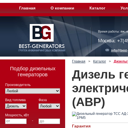
Главная
О компании
Каталог
Усл
Время работы:
пн.-п
Москва: +7(4
info@best-
Главная
>
Каталог
>
Дизельг
Подбор дизельных
Дизель г
генераторов
электрич
Производитель
(АВР)
Вид топлива
Фаза
Мощность, кВт
-
Гарантия