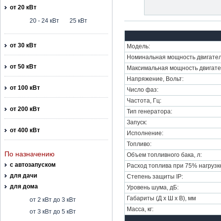
от 20 кВт
20 - 24 кВт
25 кВт
от 30 кВт
Модель:
Номинальная мощность двигател
от 50 кВт
Максимальная мощность двигате
Напряжение, Вольт:
от 100 кВт
Число фаз:
Частота, Гц:
от 200 кВт
Тип генератора:
Запуск:
от 400 кВт
Исполнение:
Топливо:
По назначению
Объем топливного бака, л:
с автозапуском
Расход топлива при 75% нагрузке,
для дачи
Степень защиты IP:
для дома
Уровень шума, дБ:
Габариты (Д х Ш х В), мм
от 2 кВт до 3 кВт
Масса, кг:
от 3 кВт до 5 кВт