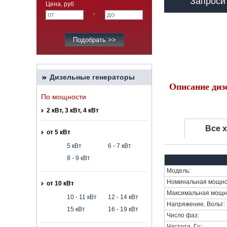
Запроси
Цена, руб
-
Дизельные генераторы
Описание диз
По мощности
2 кВт, 3 кВт, 4 кВт
Все 
от 5 кВт
5 кВт
6 - 7 кВт
8 - 9 кВт
Модель:
Номинальная мощнос
от 10 кВт
Максимальная мощно
10 - 11 кВт
12 - 14 кВт
Напряжение, Вольт:
15 кВт
16 - 19 кВт
Число фаз:
Частота, Гц: