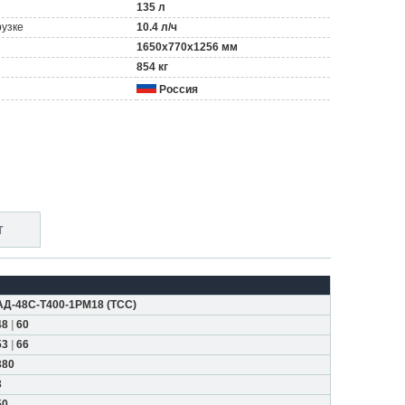
135 л
рузке
10.4 л/ч
1650x770x1256 мм
854 кг
Россия
т
АД-48С-Т400-1РМ18
(
ТСС
)
48
|
60
53
|
66
380
3
50