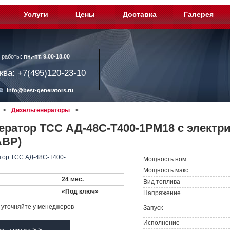
Услуги
Цены
Доставка
Галерея
 работы:
пн.-пт. 9.00-18.00
ква: +7(495)120-23-10
info@best-generators.ru
>
Дизельгенераторы
>
ератор ТСС АД-48С-Т400-1РМ18 с электр
АВР)
Мощность ном.
Мощность макс.
24 мес.
Вид топлива
«Под ключ»
Напряжение
уточняйте у менеджеров
Запуск
Исполнение