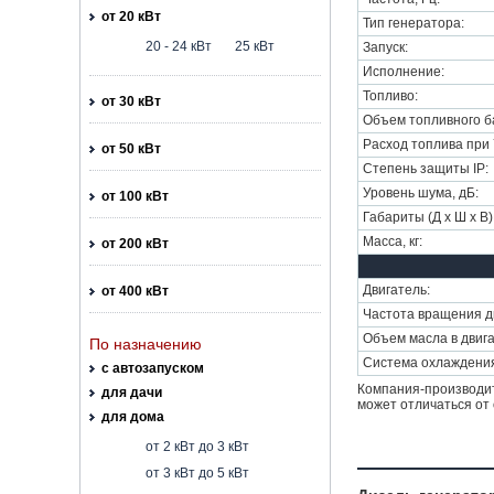
от 20 кВт
Тип генератора:
20 - 24 кВт
25 кВт
Запуск:
Исполнение:
Топливо:
от 30 кВт
Объем топливного ба
Расход топлива при 7
от 50 кВт
Степень защиты IP:
Уровень шума, дБ:
от 100 кВт
Габариты (Д х Ш х В)
Масса, кг:
от 200 кВт
Двигатель:
от 400 кВт
Частота вращения дв
Объем масла в двига
По назначению
Система охлаждени
с автозапуском
Компания-производит
для дачи
может отличаться от 
для дома
от 2 кВт до 3 кВт
от 3 кВт до 5 кВт