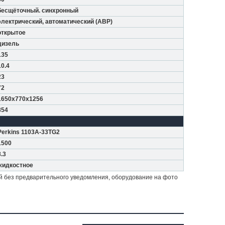
бесщёточный. синхронный
электрический, автоматический (АВР)
открытое
дизель
135
10.4
23
72
1650x770x1256
854
Perkins 1103A-33TG2
1500
8.3
жидкостное
й без предварительного уведомления, оборудование на фото