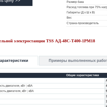
ть цену >>
Размер бака
Расход топлива при 75% наг
Габариты (Д х Ш х В)
Вес
Страна-производитель
ельной электростанции TSS АД-48С-Т400-1РМ18
характеристики
Примеры выполненных рабо
Общие характеристики
ть двигателя, кВт
|
кВА
сть двигателя, кВт
|
кВА