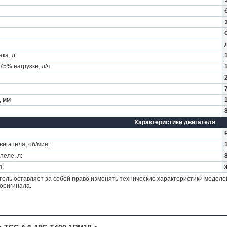
ка, л:
5% нагрузке, л/ч:
, мм
Характеристики двигателя
игателя, об/мин:
теле, л:
я:
ель оставляет за собой право изменять технические характеристики моделе
оригинала.