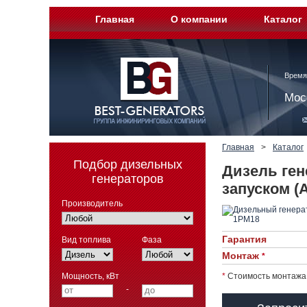
Главная
О компании
Каталог
Время
Мос
Главная
>
Каталог
Подбор дизельных
Дизель ген
генераторов
запуском (
Производитель
Гарантия
Вид топлива
Фаза
Монтаж
*
Мощность, кВт
*
Стоимость монтажа 
-