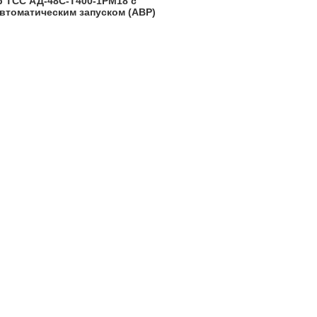
р ТСС АД-48С-Т400-1РМ18 с
автоматическим запуском (АВР)