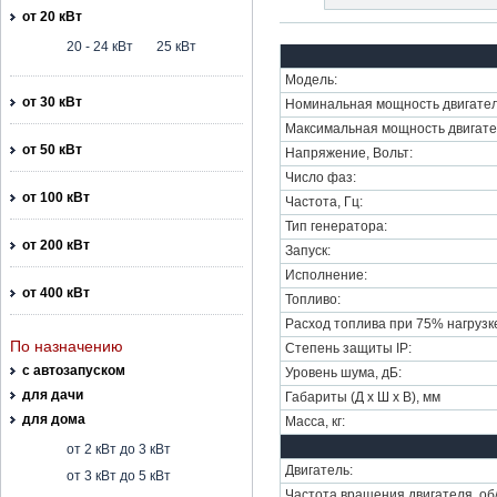
от 20 кВт
20 - 24 кВт
25 кВт
Модель:
от 30 кВт
Номинальная мощность двигател
Максимальная мощность двигате
от 50 кВт
Напряжение, Вольт:
Число фаз:
от 100 кВт
Частота, Гц:
Тип генератора:
от 200 кВт
Запуск:
Исполнение:
от 400 кВт
Топливо:
Расход топлива при 75% нагрузке,
По назначению
Степень защиты IP:
с автозапуском
Уровень шума, дБ:
для дачи
Габариты (Д х Ш х В), мм
для дома
Масса, кг:
от 2 кВт до 3 кВт
Двигатель:
от 3 кВт до 5 кВт
Частота вращения двигателя, об