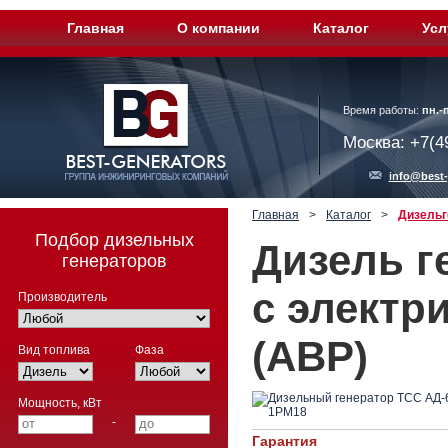
Главная
О компании
Каталог
Усл
Время работы:
пн.-п
Москва: +7(4
info@best-
Главная
>
Каталог
>
Дизельг
Подбор дизельных
Дизель г
генераторов
с электр
Производитель
(АВР)
Вид топлива
Фаза
Мощность, кВт
-
Гарантия