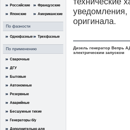
технические х
Российские
Французские
уведомления, 
Японские
Американские
оригинала.
По фазности
Однофазные
Трехфазные
Дизель генератор Вепрь АД
По применению
электрическим запуском
Сварочные
ДГУ
Бытовые
Автономные
Резервные
Аварийные
Бесшумные тихие
Генераторы б/у
Дополнительно для