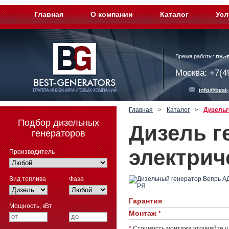
Главная
О компании
Каталог
Усл
Время работы:
пн.-п
Москва: +7(4
info@best-
Главная
>
Каталог
>
Дизельг
Подбор дизельных
Дизель г
генераторов
электрич
Производитель
Вид топлива
Фаза
Гарантия
Мощность, кВт
Монтаж
*
-
*
Стоимость монтажа уточняйте у