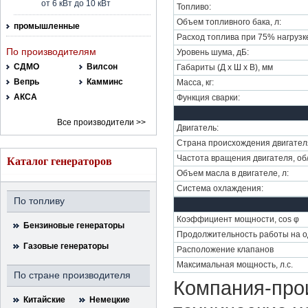
от 6 кВт до 10 кВт
Топливо:
Объем топливного бака, л:
промышленные
Расход топлива при 75% нагрузке,
По производителям
Уровень шума, дБ:
СДМО
Вилсон
Габариты (Д х Ш х В), мм
Вепрь
Камминс
Масса, кг:
АКСА
Функция сварки:
Все производители >>
Двигатель:
Страна происхождения двигател
Частота вращения двигателя, об
Каталог генераторов
Объем масла в двигателе, л:
Система охлаждения:
По топливу
Коэффициент мощности, cos φ
Бензиновые генераторы
Продолжительность работы на од
Газовые генераторы
Расположение клапанов
Максимальная мощность, л.с.
По стране производителя
Компания-прои
Китайские
Немецкие