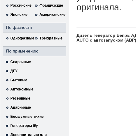
оригинала.
Российские
Французские
Японские
Американские
По фазности
Дизель генератор Вепрь АД
Однофазные
Трехфазные
AUTO с автозапуском (АВР
По применению
Сварочные
ДГУ
Бытовые
Автономные
Резервные
Аварийные
Бесшумные тихие
Генераторы б/у
Дополнительно для