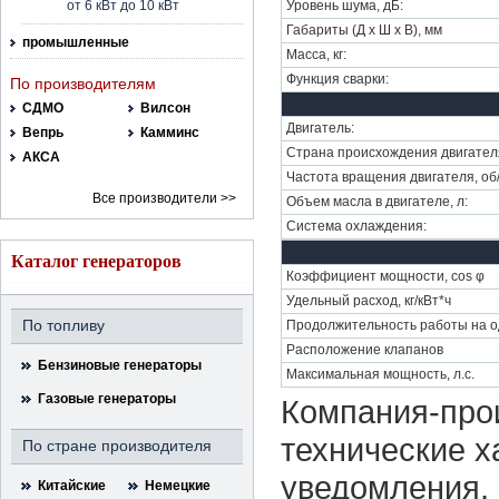
от 6 кВт до 10 кВт
Уровень шума, дБ:
Габариты (Д х Ш х В), мм
промышленные
Масса, кг:
Функция сварки:
По производителям
СДМО
Вилсон
Двигатель:
Вепрь
Камминс
Страна происхождения двигател
АКСА
Частота вращения двигателя, об
Все производители >>
Объем масла в двигателе, л:
Система охлаждения:
Каталог генераторов
Коэффициент мощности, cos φ
Удельный расход, кг/кВт*ч
По топливу
Продолжительность работы на од
Расположение клапанов
Бензиновые генераторы
Максимальная мощность, л.с.
Газовые генераторы
Компания-прои
технические х
По стране производителя
уведомления, 
Китайские
Немецкие