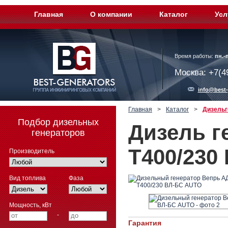
Главная
О компании
Каталог
Усл
Время работы:
пн.-п
Москва: +7(4
info@best-
Главная
>
Каталог
>
Дизельг
Подбор дизельных
Дизель г
генераторов
T400/230
Производитель
Вид топлива
Фаза
Мощность, кВт
-
Гарантия