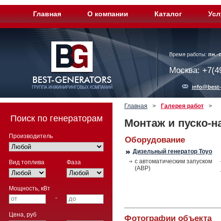
Главная
О компании
Каталог
Усл
Время работы:
пн.-п
Москва: +7(4
info@best-
Главная
>
Галерея работ
>
Поиск по генераторам
Монтаж и пуско-н
Производитель
Оборудование
Дизельный генератор Toyo
с автоматическим запуском
Вид топлива
Фаза
(АВР)
Мощность, кВт
-
Цена, руб
Фотографии объекта