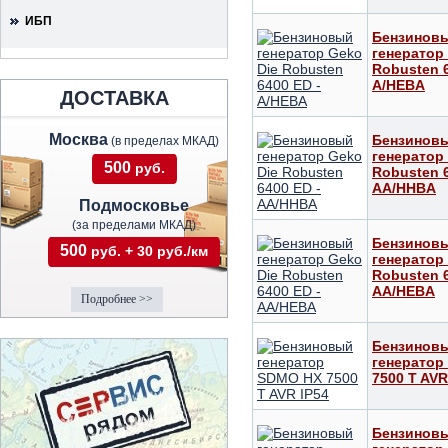
ИБП
Бензинов
генератор
Robusten 6
А/HEBA
ДОСТАВКА
Москва
Бензинов
(в пределах МКАД)
генератор
500
руб.
Robusten 6
AА/HHBA
Подмосковье
(за пределами МКАД)
Бензинов
500
руб. + 30 руб./км
генератор
Robusten 6
AА/HEBA
Подробнее >>
Бензинов
генератор
7500 T AVR
Бензинов