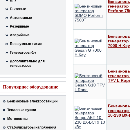
ДГУ
Бензинов
генератор
Бытовые
Perform 75
Автономные
Резервные
Аварийные
Бензинов
генератор
Бесшумные тихие
7000 H Key
Генераторы б/у
Дополнительно для
генераторов
Бензинов
генератор
TFV L Rop
Популярное оборудование
Бензиновые электростанции
Бензинов
Тепловые пушки
генератор
10-230 ВХ-
Мотопомпы
Стабилизаторы напряжения