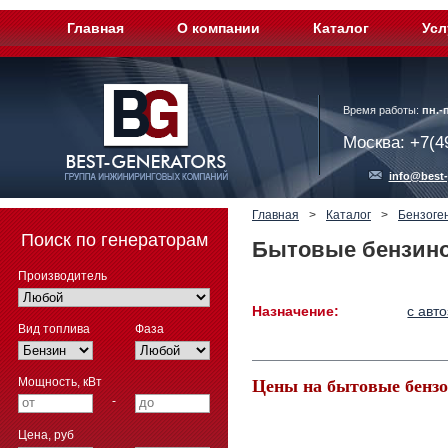
Главная
О компании
Каталог
Усл
Время работы:
пн.-п
Москва: +7(4
info@best-
Главная
>
Каталог
>
Бензоге
Поиск по генераторам
Бытовые бензино
Производитель
Назначение:
с авт
Вид топлива
Фаза
Мощность, кВт
Цены на бытовые бенз
-
Цена, руб