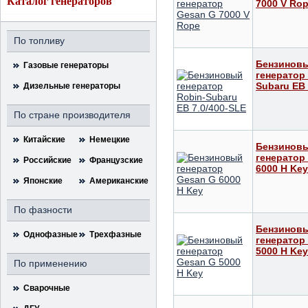
Каталог генераторов
7000 V Ro
По топливу
Бензинов
Газовые генераторы
генератор
Subaru ЕВ 
Дизельные генераторы
По стране производителя
Китайские
Немецкие
Бензинов
генератор
Российские
Французские
6000 H Key
Японские
Американские
По фазности
Бензинов
Однофазные
Трехфазные
генератор
5000 H Key
По применению
Сварочные