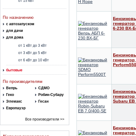
от 15 кВт
По назначению
Бензинов
генератор
с автозапуском
6-230 ВX-Б
для дачи
для дома
от 1 кВт до 3 кВт
от 3 кВт до 5 кВт
Бензинов
генератор
от 6 кВт до 10 кВт
Perform55
бытовые
По производителям
Вепрь
СДМО
Бензинов
Геко
Робин-Субару
генератор
Subaru ЕВ 
Элемакс
Гесан
Европауэр
Все производители >>
Бензинов
генератор