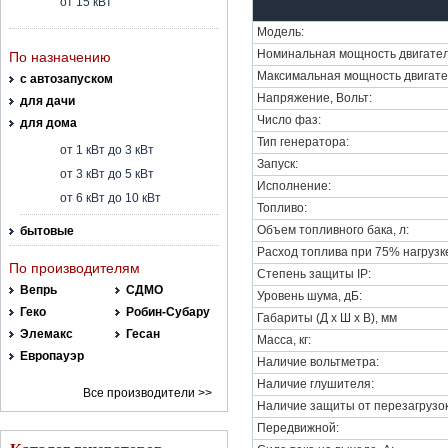
от 15 кВт
Модель:
Номинальная мощность двигател
По назначению
Максимальная мощность двигате
с автозапуском
Напряжение, Вольт:
для дачи
Число фаз:
для дома
Тип генератора:
от 1 кВт до 3 кВт
Запуск:
от 3 кВт до 5 кВт
Исполнение:
от 6 кВт до 10 кВт
Топливо:
Объем топливного бака, л:
бытовые
Расход топлива при 75% нагрузке,
По производителям
Степень защиты IP:
Вепрь
СДМО
Уровень шума, дБ:
Геко
Робин-Субару
Габариты (Д х Ш х В), мм
Элемакс
Гесан
Масса, кг:
Европауэр
Наличие вольтметра:
Наличие глушителя:
Все производители >>
Наличие защиты от перезагрузок
Передвижной: