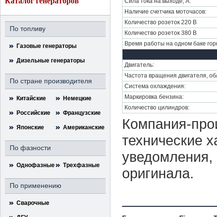
Каталог генераторов
Сила тока на выходе, A:
Наличие счетчика моточасов:
Количество розеток 220 В
По топливу
Количество розеток 380 В
Время работы на одном баке горю
Газовые генераторы
Дизельные генераторы
Двигатель:
Частота вращения двигателя, об
По стране производителя
Система охлаждения:
Маркировка бензина:
Китайские
Немецкие
Количество цилиндров:
Российские
Французские
Компания-прои
Японские
Американские
технические х
По фазности
уведомления, 
Однофазные
Трехфазные
оригинала.
По применению
Сварочные