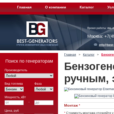
Главная
О компании
Каталог
Усл
Время работы:
пн.-п
Москва: +7(4
info@best-
Главная
>
Каталог
>
Бензоге
Поиск по генераторам
Бензоген
Производитель
ручным, 
Вид топлива
Фаза
Мощность, кВт
-
Монтаж
*
Цена, руб
*
Стоимость монтажа уточняйте у