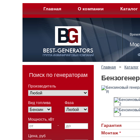
Главная
О компании
Каталог
Время
Мос
Главная
>
Каталог
Поиск по генераторам
Бензогенер
Производитель
Вид топлива
Фаза
Мощность, кВт
Гарантия
-
Монтаж
*
Цена, руб