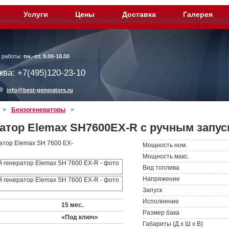
Услуги
Цены
Доставка
Галерея
 работы:
пн.-пт. 9.00-18.00
ква: +7(495)120-23-10
info@best-generators.ru
>
Бензогенераторы
>
атор Elemax SH7600EX-R с ручным запус
Мощность ном.
Мощность макс.
Вид топлива
Напряжение
Запуск
Исполнение
15 мес.
Размер бака
«Под ключ»
Габариты (Д х Ш х В)