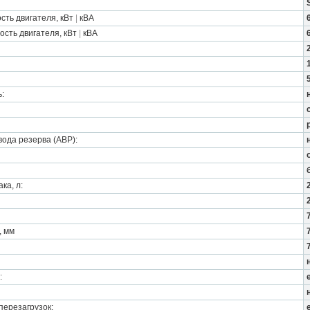
ть двигателя, кВт
|
кВА
сть двигателя, кВт
|
кВА
:
ода резерва (АВР):
ка, л:
, мм
:
перезагрузок: