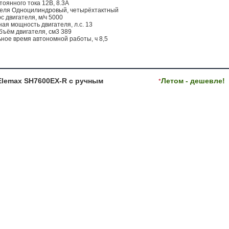
тоянного тока 12В, 8.3А
теля Одноцилиндровый, четырёхтактный
с двигателя, м/ч 5000
ая мощность двигателя, л.с. 13
бъём двигателя, см3 389
ное время автономной работы, ч 8,5
Elemax SH7600EX-R с ручным
Летом - дешевле!
*