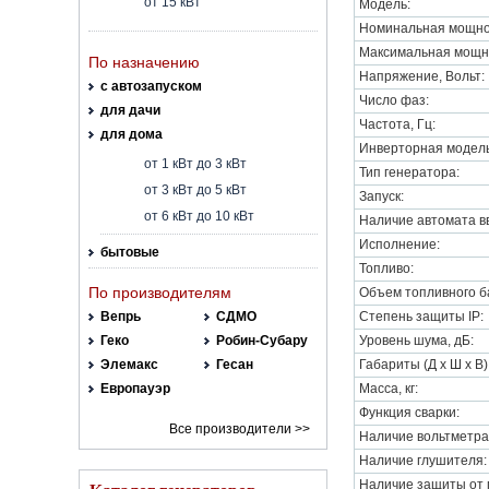
от 15 кВт
Модель:
Номинальная мощнос
Максимальная мощно
По назначению
Напряжение, Вольт:
с автозапуском
Число фаз:
для дачи
Частота, Гц:
для дома
Инверторная модель
от 1 кВт до 3 кВт
Тип генератора:
от 3 кВт до 5 кВт
Запуск:
от 6 кВт до 10 кВт
Наличие автомата вв
Исполнение:
бытовые
Топливо:
По производителям
Объем топливного ба
Вепрь
СДМО
Степень защиты IP:
Геко
Робин-Субару
Уровень шума, дБ:
Элемакс
Гесан
Габариты (Д х Ш х В)
Европауэр
Масса, кг:
Функция сварки:
Все производители >>
Наличие вольтметра
Наличие глушителя:
Наличие защиты от 