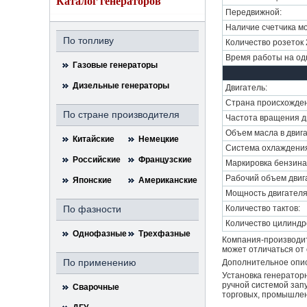
Каталог генераторов
Передвижной:
Наличие счетчика мо
По топливу
Количество розеток 
Время работы на одн
Газовые генераторы
Дизельные генераторы
Двигатель:
Страна происхожден
По стране производителя
Частота вращения дв
Объем масла в двига
Китайские
Немецкие
Система охлаждени
Российские
Французские
Маркировка бензина
Рабочий объем двига
Японские
Американские
Мощность двигателя 
По фазности
Количество тактов:
Количество цилиндр
Однофазные
Трехфазные
Компания-производит
может отличаться от 
По применению
Дополнительное опи
Установка генератор
ручной системой зап
Сварочные
торговых, промышлен