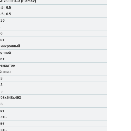
SH7600EX-R
(
Elemax
)
6.5
|
6.5
6.5
|
6.5
230
1
50
нет
синхронный
ручной
нет
открытое
бензин
28
23
73
708x548x493
78
нет
есть
нет
есть