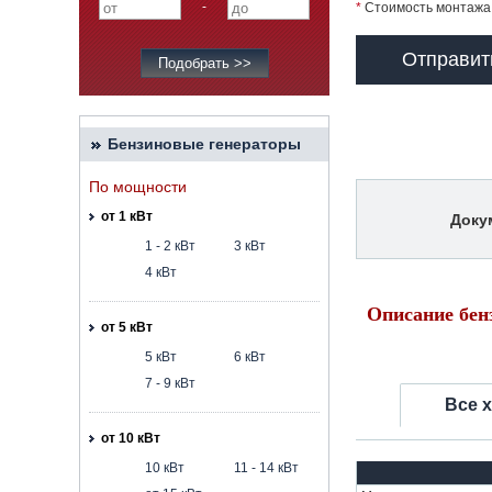
-
*
Стоимость монтажа 
Отправит
Бензиновые генераторы
По мощности
от 1 кВт
Доку
1 - 2 кВт
3 кВт
4 кВт
Описание бен
от 5 кВт
5 кВт
6 кВт
7 - 9 кВт
Все 
от 10 кВт
10 кВт
11 - 14 кВт