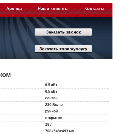
Аренда
Наши клиенты
Контакты
Заказать звонок
Заказать товар/услугу
ком
6.5 кВт
6.5 кВт
бензин
230 Вольт
ручной
открытое
28 л
708x548x493 мм