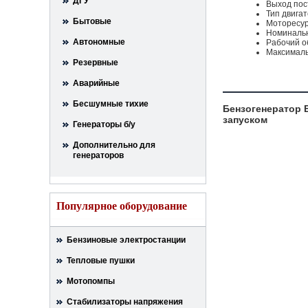
ДГУ
Выход пос
Тип двига
Бытовые
Моторесур
Номинальн
Автономные
Рабочий о
Максималь
Резервные
Аварийные
Бесшумные тихие
Бензогенератор 
запуском
Генераторы б/у
Дополнительно для
генераторов
Популярное оборудование
Бензиновые электростанции
Тепловые пушки
Мотопомпы
Стабилизаторы напряжения