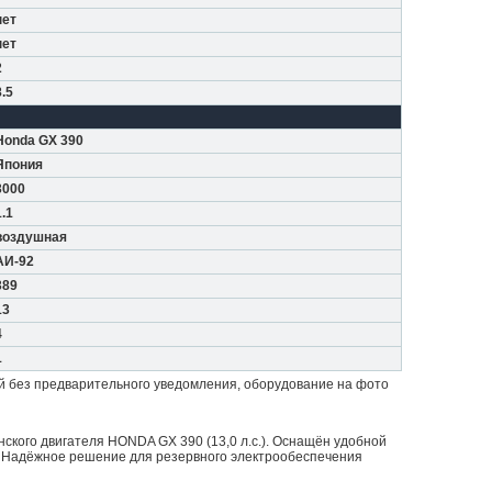
нет
нет
2
8.5
Honda GX 390
Япония
3000
1.1
воздушная
АИ-92
389
13
4
1
й без предварительного уведомления, оборудование на фото
ского двигателя HONDA GX 390 (13,0 л.с.). Оснащён удобной
в. Надёжное решение для резервного электрообеспечения