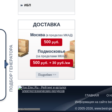
ИБП
ДОСТАВКА
Москва
(в пределах МКАД)
500
руб.
ПОДБОР ГЕНЕРАТОРА
Подмосковье
(за пределами МКАД)
500
руб. + 30 руб./км
Подробнее >>
ГЛАВНАЯ
О 
Информация на сайте best
© 2005-2026, www.best-gen