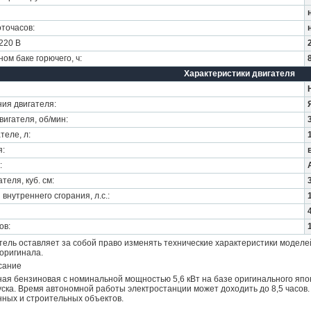
точасов:
220 В
ом баке горючего, ч:
Характеристики двигателя
ия двигателя:
игателя, об/мин:
теле, л:
я:
:
теля, куб. см:
внутреннего сгорания, л.с.:
ов:
ель оставляет за собой право изменять технические характеристики моделе
оригинала.
сание
ная бензиновая с номинальной мощностью 5,6 кВт на базе оригинального япон
уска. Время автономной работы электростанции может доходить до 8,5 часо
ных и строительных объектов.