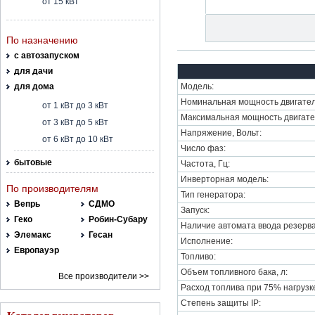
от 15 кВт
По назначению
с автозапуском
для дачи
для дома
Модель:
Номинальная мощность двигател
от 1 кВт до 3 кВт
Максимальная мощность двигате
от 3 кВт до 5 кВт
Напряжение, Вольт:
от 6 кВт до 10 кВт
Число фаз:
бытовые
Частота, Гц:
Инверторная модель:
По производителям
Тип генератора:
Вепрь
СДМО
Запуск:
Геко
Робин-Субару
Наличие автомата ввода резерва
Элемакс
Гесан
Исполнение:
Европауэр
Топливо:
Объем топливного бака, л:
Все производители >>
Расход топлива при 75% нагрузке,
Степень защиты IP: