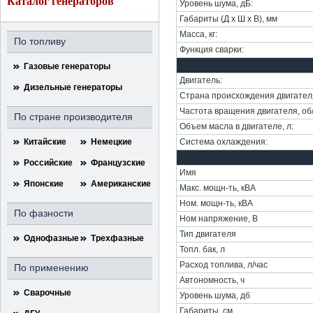
Каталог генераторов
Уровень шума, дБ:
Габариты (Д х Ш х В), мм
Масса, кг:
По топливу
Функция сварки:
Газовые генераторы
Двигатель:
Дизельные генераторы
Страна происхождения двигател
Частота вращения двигателя, об
По стране производителя
Объем масла в двигателе, л:
Китайские
Немецкие
Система охлаждения:
Российские
Французские
Имя
Японские
Американские
Макс. мощн-ть, кВA
Ном. мощн-ть, кВА
По фазности
Ном напряжение, В
Тип двигателя
Однофазные
Трехфазные
Топл. бак, л
Расход топлива, л/час
По применению
Автономность, ч
Сварочные
Уровень шума, дб
Габариты, см