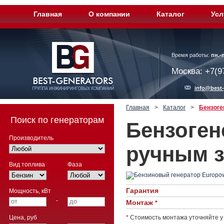
Главная
О компании
Каталог
Усл
Время работы:
пн.-п
Москва: +7(9
info@best-
Главная
>
Каталог
>
Бензоге
Поиск по генераторам
Бензоген
Производитель
ручным з
Вид топлива
Фаза
Гарантия
Мощность, кВт
-
Монтаж
*
Цена, руб
*
Стоимость монтажа уточняйте у