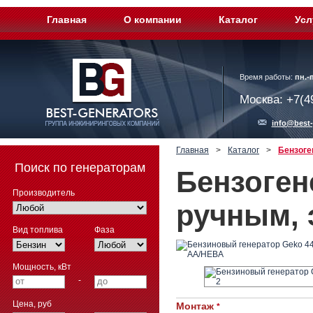
Главная
О компании
Каталог
Усл
Время работы:
пн.-п
Москва: +7(4
info@best-
Главная
>
Каталог
>
Бензоге
Поиск по генераторам
Бензоген
Производитель
ручным, 
Вид топлива
Фаза
Мощность, кВт
-
Цена, руб
Монтаж
*