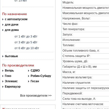
от 15 кВт
Модель:
Номинальная мощность двигател
Максимальная мощность двигате
По назначению
Напряжение, Вольт:
с автозапуском
Число фаз:
для дачи
Тип генератора:
для дома
Запуск:
от 1 кВт до 3 кВт
Исполнение:
от 3 кВт до 5 кВт
Топливо:
от 6 кВт до 10 кВт
Объем топливного бака, л:
Степень защиты IP:
бытовые
Уровень шума, дБ:
По производителям
Габариты (Д х Ш х В), мм
Вепрь
СДМО
Масса, кг:
Геко
Робин-Субару
Наличие вольтметра:
Элемакс
Гесан
Наличие глушителя:
Европауэр
Наличие защиты от перезагрузок
Передвижной:
Все производители >>
Сила тока на выходе, A:
Наличие счетчика моточасов: