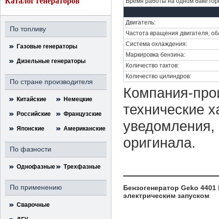
Каталог генераторов
Время работы на одном баке горю
Двигатель:
По топливу
Частота вращения двигателя, об
Система охлаждения:
Газовые генераторы
Маркировка бензина:
Дизельные генераторы
Количество тактов:
Количество цилиндров:
По стране производителя
Компания-прои
Китайские
Немецкие
технические х
Российские
Французские
уведомления, 
Японские
Американские
оригинала.
По фазности
Однофазные
Трехфазные
По применению
Бензогенератор Geko 4401
электрическим запуском
Сварочные