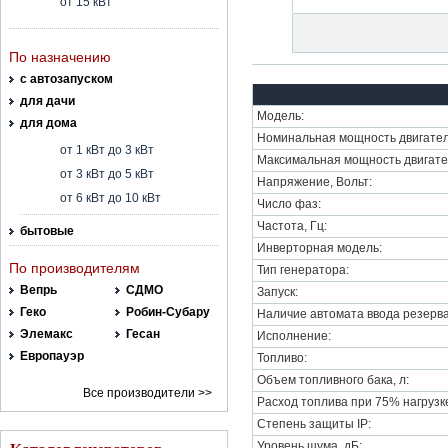
от 15 кВт
По назначению
с автозапуском
для дачи
Модель:
для дома
Номинальная мощность двигател
от 1 кВт до 3 кВт
Максимальная мощность двигате
от 3 кВт до 5 кВт
Напряжение, Вольт:
от 6 кВт до 10 кВт
Число фаз:
Частота, Гц:
бытовые
Инверторная модель:
По производителям
Тип генератора:
Вепрь
СДМО
Запуск:
Геко
Робин-Субару
Наличие автомата ввода резерва
Элемакс
Гесан
Исполнение:
Европауэр
Топливо:
Объем топливного бака, л:
Все производители >>
Расход топлива при 75% нагрузке,
Степень защиты IP:
Уровень шума, дБ: