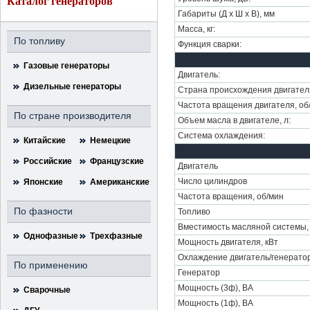
Каталог генераторов
Габариты (Д х Ш х В), мм
Масса, кг:
По топливу
Функция сварки:
Газовые генераторы
Двигатель:
Дизельные генераторы
Страна происхождения двигател
Частота вращения двигателя, об
По стране производителя
Объем масла в двигателе, л:
Система охлаждения:
Китайские
Немецкие
Российские
Французские
Двигатель
Число цилиндров
Японские
Американские
Частота вращения, об/мин
По фазности
Топливо
Вместимость масляной системы,
Однофазные
Трехфазные
Мощность двигателя, кВт
Охлаждение двигатель/генерато
По применению
Генератор
Мощность (3ф), ВА
Сварочные
Мощность (1ф), ВА