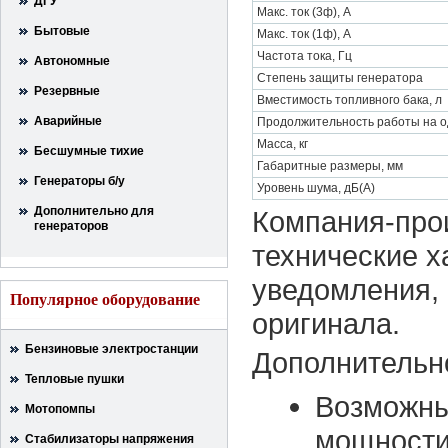
ДГУ
Макс. ток (3ф), А
Бытовые
Макс. ток (1ф), А
Частота тока, Гц
Автономные
Степень защиты генератора
Резервные
Вместимость топливного бака, л
Аварийные
Продолжительность работы на од
Масса, кг
Бесшумные тихие
Габаритные размеры, мм
Генераторы б/у
Уровень шума, дБ(А)
Дополнительно для
Компания-прои
генераторов
технические х
уведомления, 
Популярное оборудование
оригинала.
Бензиновые электростанции
Дополнительн
Тепловые пушки
Возможны
Мотопомпы
мощности
Стабилизаторы напряжения