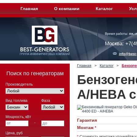
Главная
О компании
Каталог
Усл
Время работы:
пн.-п
Москва: +7(4
info@best-
Главная
>
Каталог
>
Бензоге
Поиск по генераторам
Бензоген
Производитель
А/HEBA с
Вид топлива
Фаза
Мощность, кВт
Гарантия
-
Монтаж
*
Цена, руб
*
Стоимость монтажа уточняйте у