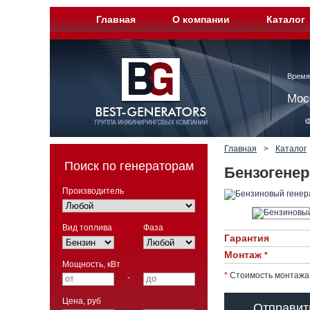
Главная
О компании
Каталог
Время
Мос
Главная
>
Каталог
Поиск по генераторам
Бензогенер
Производитель
Вид топлива
Фаза
Гарантия
Монтаж
*
Мощность, кВт
*
Стоимость монтажа 
-
Цена, руб
Отправит