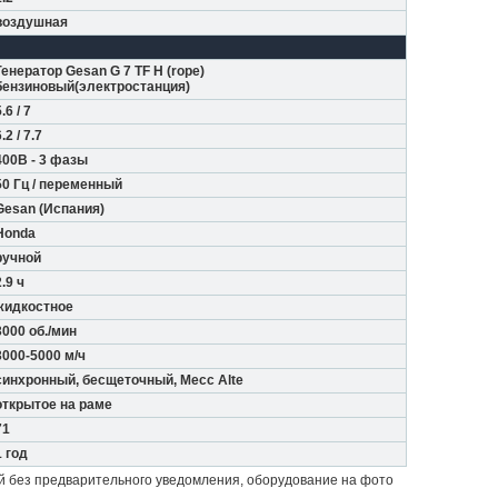
воздушная
Генератор Gesan G 7 TF H (rope)
бензиновый(электростанция)
.6 / 7
.2 / 7.7
400В - 3 фазы
50 Гц / переменный
Gesan (Испания)
Honda
ручной
2.9 ч
жидкостное
3000 об./мин
3000-5000 м/ч
синхронный, бесщеточный, Mecc Alte
открытое на раме
71
1 год
й без предварительного уведомления, оборудование на фото