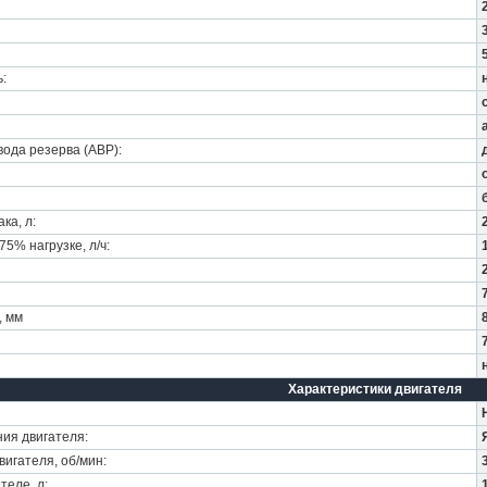
:
ода резерва (АВР):
ка, л:
5% нагрузке, л/ч:
, мм
Характеристики двигателя
ия двигателя:
игателя, об/мин:
теле, л: