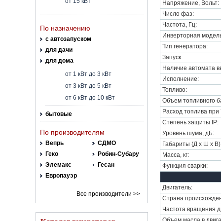
от 15 кВт
Напряжение, Вольт:
Число фаз:
Частота, Гц:
По назначению
Инверторная модель
с автозапуском
Тип генератора:
для дачи
Запуск:
для дома
Наличие автомата вв
от 1 кВт до 3 кВт
Исполнение:
от 3 кВт до 5 кВт
Топливо:
от 6 кВт до 10 кВт
Объем топливного ба
Расход топлива при 7
бытовые
Степень защиты IP:
По производителям
Уровень шума, дБ:
Вепрь
СДМО
Габариты (Д х Ш х В)
Геко
Робин-Субару
Масса, кг:
Элемакс
Гесан
Функция сварки:
Европауэр
Двигатель:
Все производители >>
Страна происхожден
Частота вращения дв
Объем масла в двига