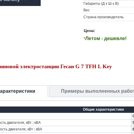
Габариты (Д х Ш х В)
Вес
Страна-производитель
Цена:
Летом - дешевле!
*
зиновой электростанции Гесан G 7 TFH L Key
характеристики
Примеры выполненных рабо
Общие характеристики
ть двигателя, кВт
|
кВА
сть двигателя, кВт
|
кВА