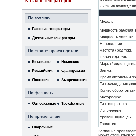
Каталог генераторов
Система охлаждени
По топливу
Модель
Газовые генераторы
Мощность рабочая, к
Мощность макс., кВт 
Дизельные генераторы
Напряжение
По стране производителя
Частота / род тока
Производитель
Китайские
Немецкие
Марка / модель двиг
Запуск
Российские
Французские
Время автономии пр
Японские
Американские
Тип охлаждения дви
Кол-во оборотов дви
По фазности
Моторесурс
Однофазные
Трехфазные
Тип генератора
Исполнение
По применению
Уровень шума, дБ
Гарантия
Сварочные
Компания-производит
может отличаться от 