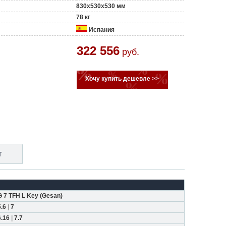
830x530x530 мм
78 кг
Испания
322 556
руб.
Хочу купить дешевле >>
т
G 7 TFH L Key
(
Gesan
)
5.6
|
7
6.16
|
7.7