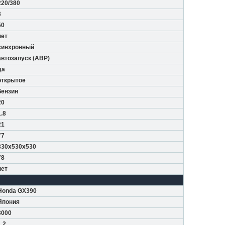
220/380
3
50
нет
синхронный
автозапуск (АВР)
да
открытое
бензин
20
1.8
21
77
830x530x530
78
нет
Honda GX390
Япония
3000
1.2