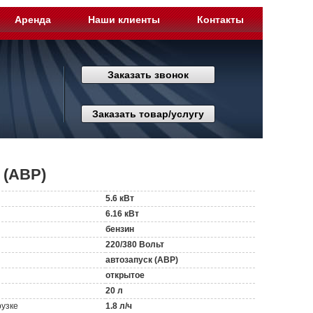
Аренда
Наши клиенты
Контакты
Заказать звонок
Заказать товар/услугу
 (АВР)
5.6 кВт
6.16 кВт
бензин
220/380 Вольт
автозапуск (АВР)
открытое
20 л
рузке
1.8 л/ч