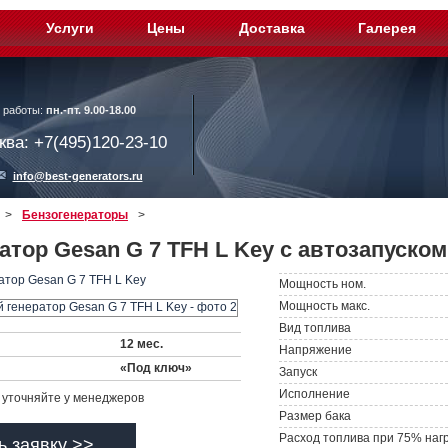
Услуги
Цены
Доставка
Галерея
 работы:
пн.-пт. 9.00-18.00
ква: +7(495)120-23-10
info@best-generators.ru
>
Бензогенераторы
>
атор Gesan G 7 TFH L Key с автозапуском
Мощность ном.
Мощность макс.
Вид топлива
12 мес.
Напряжение
«Под ключ»
Запуск
Исполнение
уточняйте у менеджеров
Размер бака
Расход топлива при 75% наг
ь заявку >>