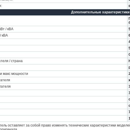
я:
Дополнительные характеристики
Вт / кВА
5
/ кВА
6
ателя / страна
и макс мощности
гателя
гателя
ель оставляет за собой право изменять технические характеристики моделе
оригинала.