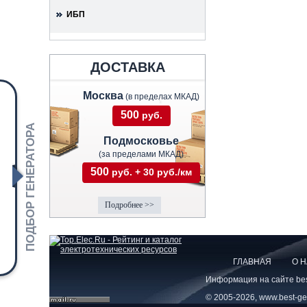
ИБП
ДОСТАВКА
Москва
(в пределах МКАД)
500
руб.
ПОДБОР ГЕНЕРАТОРА
Подмосковье
(за пределами МКАД)
500
руб. + 30 руб./км
Подробнее >>
ГЛАВНАЯ
О 
Информация на сайте best
© 2005-2026, www.best-gen