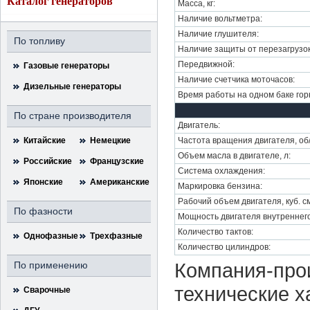
Каталог генераторов
Масса, кг:
Наличие вольтметра:
Наличие глушителя:
По топливу
Наличие защиты от перезагрузок
Передвижной:
Газовые генераторы
Наличие счетчика моточасов:
Дизельные генераторы
Время работы на одном баке горю
По стране производителя
Двигатель:
Китайские
Немецкие
Частота вращения двигателя, об
Объем масла в двигателе, л:
Российские
Французские
Система охлаждения:
Японские
Американские
Маркировка бензина:
Рабочий объем двигателя, куб. с
По фазности
Мощность двигателя внутреннего 
Количество тактов:
Однофазные
Трехфазные
Количество цилиндров:
Компания-прои
По применению
технические х
Сварочные