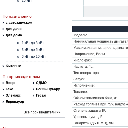
от 15 кВт
По назначению
с автозапуском
для дачи
для дома
Модель:
Номинальная мощность двигател
от 1 кВт до 3 кВт
Максимальная мощность двигате
от 3 кВт до 5 кВт
Напряжение, Вольт:
от 6 кВт до 10 кВт
Число фаз:
бытовые
Частота, Гц:
Тип генератора:
По производителям
Запуск:
Вепрь
СДМО
Исполнение:
Геко
Робин-Субару
Топливо:
Элемакс
Гесан
Объем топливного бака, л:
Европауэр
Расход топлива при 75% нагрузке,
Степень защиты IP:
Все производители >>
Уровень шума, дБ:
Габариты (Д х Ш х В), мм