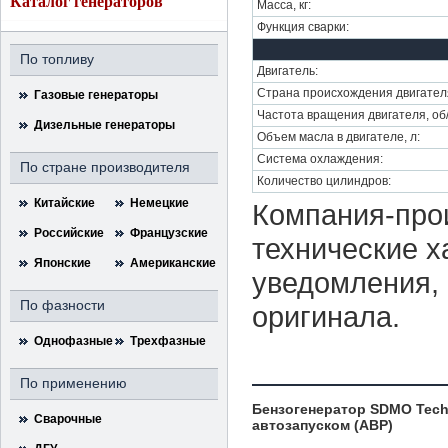
Каталог генераторов
Масса, кг:
Функция сварки:
По топливу
Двигатель:
Страна происхождения двигател
Газовые генераторы
Частота вращения двигателя, об
Дизельные генераторы
Объем масла в двигателе, л:
Система охлаждения:
По стране производителя
Количество цилиндров:
Китайские
Немецкие
Компания-прои
Российские
Французские
технические х
Японские
Американские
уведомления, 
По фазности
оригинала.
Однофазные
Трехфазные
По применению
Бензогенератор SDMO Techn
Сварочные
автозапуском (АВР)