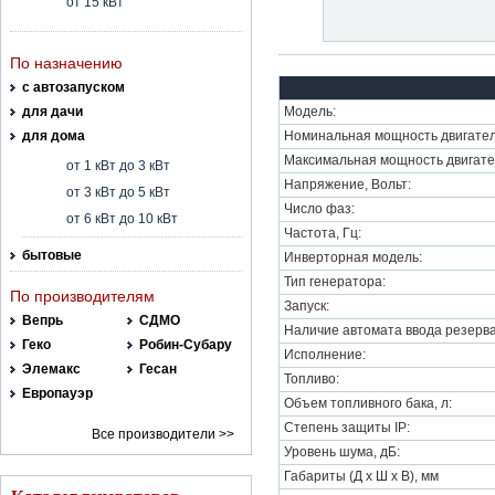
от 15 кВт
По назначению
с автозапуском
для дачи
Модель:
для дома
Номинальная мощность двигател
Максимальная мощность двигате
от 1 кВт до 3 кВт
Напряжение, Вольт:
от 3 кВт до 5 кВт
Число фаз:
от 6 кВт до 10 кВт
Частота, Гц:
бытовые
Инверторная модель:
Тип генератора:
По производителям
Запуск:
Вепрь
СДМО
Наличие автомата ввода резерва
Геко
Робин-Субару
Исполнение:
Элемакс
Гесан
Топливо:
Европауэр
Объем топливного бака, л:
Степень защиты IP:
Все производители >>
Уровень шума, дБ:
Габариты (Д х Ш х В), мм