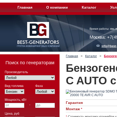
Главная
О компании
Каталог
Усл
Время работы:
пн.-п
Москва: +7(4
info@best-
Главная
>
Каталог
>
Бензоге
Поиск по генераторам
Бензоген
Производитель
C AUTO с
Вид топлива
Фаза
Мощность, кВт
Гарантия
-
Монтаж
*
Цена, руб
*
Стоимость монтажа уточняйте у