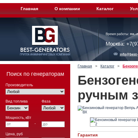
Главная
О компании
Каталог
Усл
Время работы:
пн.-п
Москва: +7(9
info@best-
Главная
>
Каталог
>
Бензоге
Поиск по генераторам
Бензоген
Производитель
ручным з
Вид топлива
Фаза
Мощность, кВт
-
Цена, руб
Гарантия