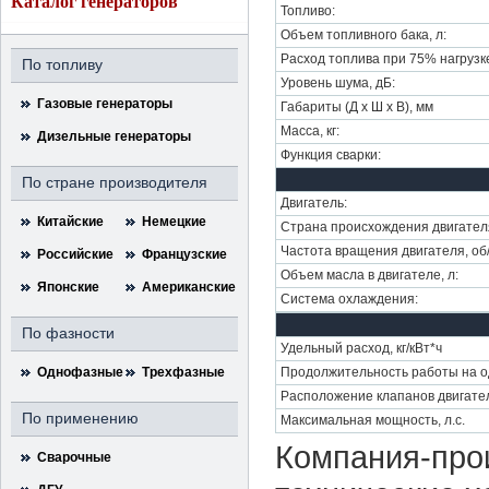
Каталог генераторов
Топливо:
Объем топливного бака, л:
Расход топлива при 75% нагрузке,
По топливу
Уровень шума, дБ:
Газовые генераторы
Габариты (Д х Ш х В), мм
Масса, кг:
Дизельные генераторы
Функция сварки:
По стране производителя
Двигатель:
Китайские
Немецкие
Страна происхождения двигател
Частота вращения двигателя, об
Российские
Французские
Объем масла в двигателе, л:
Японские
Американские
Система охлаждения:
По фазности
Удельный расход, кг/кВт*ч
Однофазные
Трехфазные
Продолжительность работы на од
Расположение клапанов двигате
По применению
Максимальная мощность, л.с.
Компания-прои
Сварочные