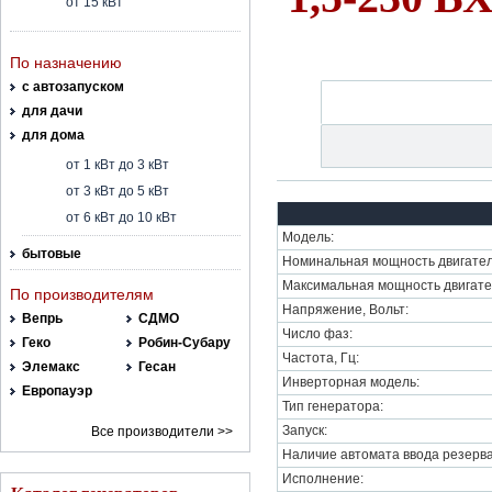
от 15 кВт
По назначению
с автозапуском
для дачи
для дома
от 1 кВт до 3 кВт
от 3 кВт до 5 кВт
от 6 кВт до 10 кВт
Модель:
бытовые
Номинальная мощность двигател
Максимальная мощность двигате
По производителям
Напряжение, Вольт:
Вепрь
СДМО
Число фаз:
Геко
Робин-Субару
Частота, Гц:
Элемакс
Гесан
Инверторная модель:
Европауэр
Тип генератора:
Запуск:
Все производители >>
Наличие автомата ввода резерва
Исполнение: