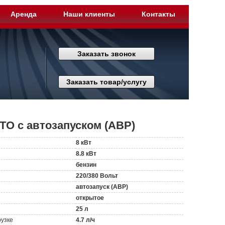
Аренда
Наши клиенты
Контакты
Заказать звонок
Заказать товар/услугу
TO с автозапуском (АВР)
8 кВт
8.8 кВт
бензин
220/380 Вольт
автозапуск (АВР)
открытое
25 л
рузке
4.7 л/ч