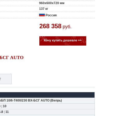
960x600x720 мм
137 кг
Россия
268 358
руб.
Хочу купить дешевле >>
Х-БСГ AUTO
т
АБП 10/6-Т400/230 ВХ-БСГ AUTO
(
Вепрь
)
8
|
10
8.8
|
11