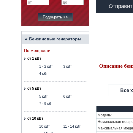
-
Отправит
Бензиновые генераторы
По мощности
от 1 кВт
Описание бен
1 - 2 кВт
3 кВт
4 кВт
от 5 кВт
Все 
5 кВт
6 кВт
7 - 9 кВт
Модель:
от 10 кВт
Номинальная мощнос
10 кВт
11 - 14 кВт
Максимальная мощно