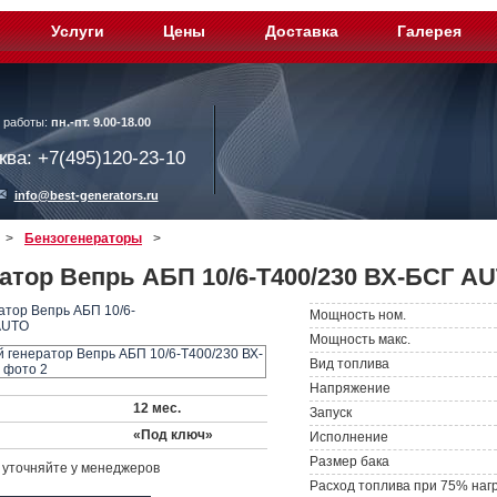
Услуги
Цены
Доставка
Галерея
 работы:
пн.-пт. 9.00-18.00
ква: +7(495)120-23-10
info@best-generators.ru
>
Бензогенераторы
>
атор Вепрь АБП 10/6-Т400/230 ВХ-БСГ AU
Мощность ном.
Мощность макс.
Вид топлива
Напряжение
12 мес.
Запуск
«Под ключ»
Исполнение
Размер бака
уточняйте у менеджеров
Расход топлива при 75% наг