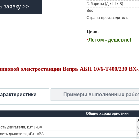
Габариты (Д х Ш х В)
ь заявку >>
Вес
Страна-производитель
Цена:
Летом - дешевле!
*
зиновой электростанции Вепрь АБП 10/6-Т400/230 В
характеристики
Примеры выполненных рабо
Общие характеристики
ть двигателя, кВт
|
кВА
сть двигателя, кВт
|
кВА