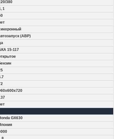
220/380
, 1
50
нет
синхронный
автозапуск (АВР)
да
БКА 15-117
открытое
бензин
25
4.7
72
960x600x720
137
нет
Honda GX630
Япония
3000
1.8