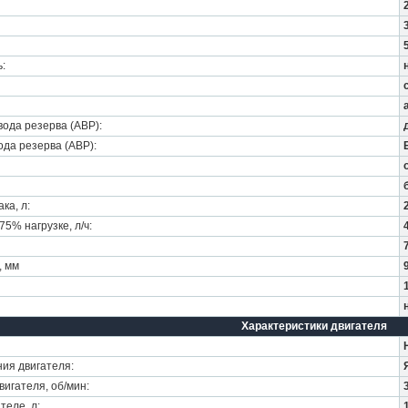
3
:
ода резерва (АВР):
да резерва (ABP):
ка, л:
5% нагрузке, л/ч:
, мм
Характеристики двигателя
ия двигателя:
игателя, об/мин:
теле, л: