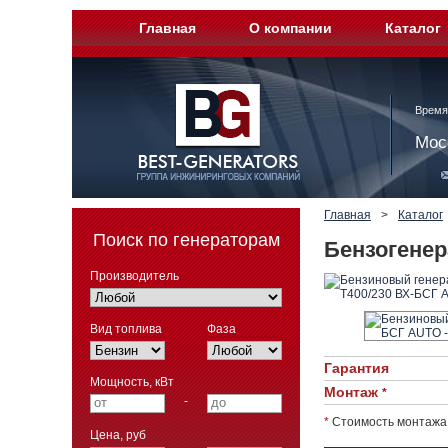
Главная
О компании
Каталог
Время
Мос
Главная
>
Каталог
Поиск по генераторам
Бензогенер
Производитель
Вид топлива
Фаза
Гарантия
Мощность, кВт
Монтаж
*
-
*
Стоимость монтажа 
Цена, руб