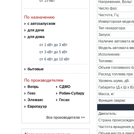
от 15 кВт
Напряжение, Вольт:
Число фаз:
Частота, Гц:
По назначению
Инверторная модель
с автозапуском
Тип генератора:
для дачи
Запуск:
для дома
Наличие автомата вв
от 1 кВт до 3 кВт
Модель автомата вво
от 3 кВт до 5 кВт
Исполнение:
от 6 кВт до 10 кВт
Топливо:
Объем топливного ба
бытовые
Расход топлива при 7
По производителям
Уровень шума, дБ:
Вепрь
СДМО
Габариты (Д х Ш х В)
Геко
Робин-Субару
Масса, кг:
Элемакс
Гесан
Функция сварки:
Европауэр
Двигатель:
Все производители >>
Страна происхожден
Частота вращения дв
Объем масла в двига