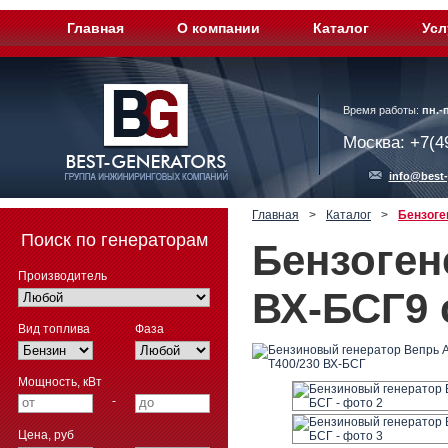
Главная
О компании
Каталог
Усл
Время работы:
пн.-п
Москва: +7(4
info@best-
Главная
>
Каталог
>
Бензоге
Поиск по генераторам
Бензоген
Производитель
ВХ-БСГ9 
Вид топлива
Фаза
Мощность, кВт
-
Цена, руб