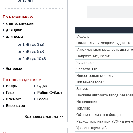
от 15 кВт
По назначению
с автозапуском
для дачи
для дома
Модель:
Номинальная мощность двигател
от 1 кВт до 3 кВт
Максимальная мощность двигате
от 3 кВт до 5 кВт
Напряжение, Вольт:
от 6 кВт до 10 кВт
Число фаз:
бытовые
Частота, Гц:
Инверторная модель:
По производителям
Тип генератора:
Вепрь
СДМО
Запуск:
Геко
Робин-Субару
Наличие автомата ввода резерва
Элемакс
Гесан
Исполнение:
Европауэр
Топливо:
Объем топливного бака, л:
Все производители >>
Расход топлива при 75% нагрузке,
Уровень шума, дБ: