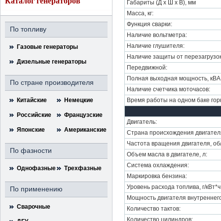
Каталог генераторов
Габариты (Д х Ш х В), мм
Масса, кг:
Функция сварки:
По топливу
Наличие вольтметра:
Наличие глушителя:
Газовые генераторы
Наличие защиты от перезагрузок
Дизельные генераторы
Передвижной:
Полная выходная мощность, кВА
По стране производителя
Наличие счетчика моточасов:
Китайские
Немецкие
Время работы на одном баке горю
Российские
Французские
Двигатель:
Японские
Американские
Страна происхождения двигател
Частота вращения двигателя, об
По фазности
Объем масла в двигателе, л:
Система охлаждения:
Однофазные
Трехфазные
Маркировка бензина:
Уровень расхода топлива, г/кВт*ч
По применению
Мощность двигателя внутреннего 
Сварочные
Количество тактов:
Количество цилиндров: