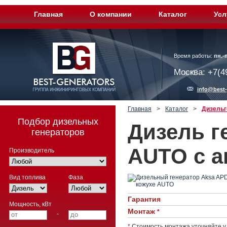
Главная
О компании
Каталог
Усл
Время работы:
пн.-п
Москва: +7(4
info@best-
Главная
>
Каталог
>
Дизельг
Подбор дизельных
Дизель г
генераторов
AUTO с а
Производитель
Вид топлива
Фаза
Гарантия
Мощность, кВт
Монтаж
*
-
*
Стоимость монтажа уточняйте у