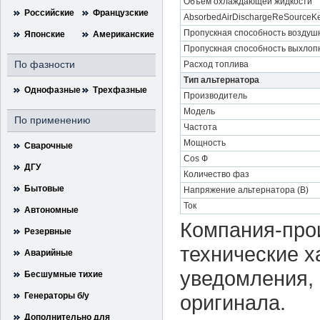
Объем охлаждающей жидкости
Российские
Французские
AbsorbedAirDischargeReSourceKe
Пропускная способность воздушн
Японские
Американские
Пропускная способность выхлоп
По фазности
Расход топлива
Тип альтернатора
Однофазные
Трехфазные
Производитель
Модель
По применению
Частота
Мощность
Сварочные
Cos Ф
ДГУ
Количество фаз
Бытовые
Напряжение альтернатора (В)
Ток
Автономные
Компания-прои
Резервные
технические х
Аварийные
уведомления, 
Бесшумные тихие
Генераторы б/у
оригинала.
Дополнительно для