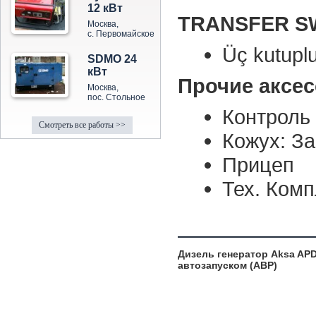
12 кВт
TRANSFER S
Москва,
с. Первомайское
Üç kutuplu
SDMO 24
кВт
Прочие аксе
Москва,
пос. Стольное
Контроль 
Смотреть все работы >>
Кожух: З
Прицеп
Тех. Комп
Дизель генератор Aksa AP
автозапуском (АВР)