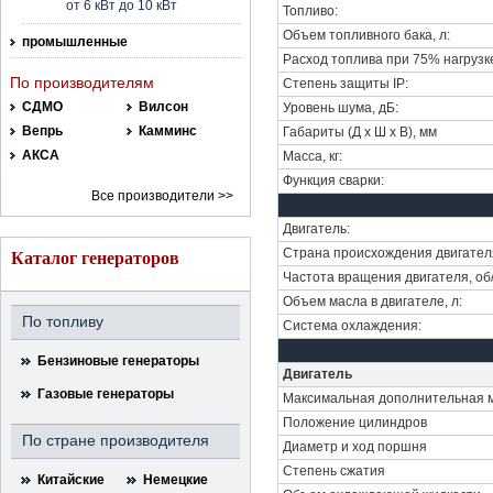
от 6 кВт до 10 кВт
Топливо:
Объем топливного бака, л:
промышленные
Расход топлива при 75% нагрузке,
По производителям
Степень защиты IP:
СДМО
Вилсон
Уровень шума, дБ:
Вепрь
Камминс
Габариты (Д х Ш х В), мм
АКСА
Масса, кг:
Функция сварки:
Все производители >>
Двигатель:
Страна происхождения двигател
Каталог генераторов
Частота вращения двигателя, об
Объем масла в двигателе, л:
По топливу
Система охлаждения:
Бензиновые генераторы
Двигатель
Газовые генераторы
Максимальная дополнительная 
Положение цилиндров
По стране производителя
Диаметр и ход поршня
Степень сжатия
Китайские
Немецкие