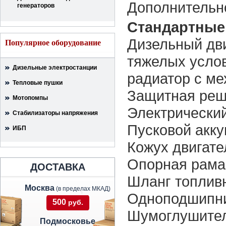
Дополнительн
генераторов
Стандартные
Дизельный дви
Популярное оборудование
тяжелых усло
Дизельные электростанции
радиатор с м
Тепловые пушки
Защитная реш
Мотопомпы
Электрический
Стабилизаторы напряжения
Пусковой акку
ИБП
Кожух двигате
Опорная рама,
ДОСТАВКА
Шланг топлив
Москва
(в пределах МКАД)
Одноподшипни
500
руб.
Шумоглушител
Подмосковье