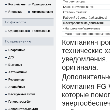
Тип регулятора:
Российские
Французские
Класс регулирования:
Японские
Американские
Степень сжатия:
Рабочий объем: л (.уб. дюймов)
По фазности
Электросистема двигателя:
- Напряжение/заземление
Однофазные
Трехфазные
- Макс, ток зарядного генератора
Компания-прои
По применению
технические х
Сварочные
уведомления, 
ДГУ
Бытовые
оригинала.
Автономные
Дополнительн
Резервные
Компания FG W
Аварийные
которые помог
Бесшумные тихие
энергообеспе
Генераторы б/у
Дополнительно для