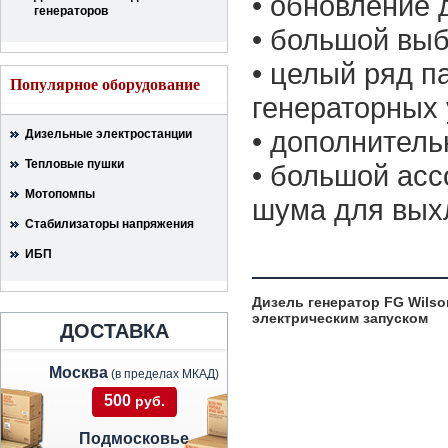
• обновление 
генераторов
• большой вы
• целый ряд п
Популярное оборудование
генераторных 
• дополнитель
Дизельные электростанции
Тепловые пушки
• большой ас
Мотопомпы
шума для вых
Стабилизаторы напряжения
ИБП
Дизель генератор FG Wilson
электрическим запуском
ДОСТАВКА
Москва
(в пределах МКАД)
500
руб.
Подмосковье