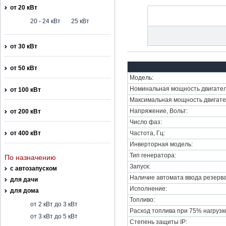
от 20 кВт
20 - 24 кВт
25 кВт
от 30 кВт
от 50 кВт
Модель:
Номинальная мощность двигател
от 100 кВт
Максимальная мощность двигате
Напряжение, Вольт:
от 200 кВт
Число фаз:
от 400 кВт
Частота, Гц:
Инверторная модель:
Тип генератора:
По назначению
Запуск:
с автозапуском
Наличие автомата ввода резерва
для дачи
Исполнение:
для дома
Топливо:
от 2 кВт до 3 кВт
Расход топлива при 75% нагрузке,
от 3 кВт до 5 кВт
Степень защиты IP: