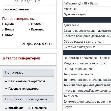
от 6 кВт до 10 кВт
Габариты (Д х Ш х В), мм
Масса, кг:
промышленные
Функция сварки:
По производителям
СДМО
Вилсон
Двигатель:
Вепрь
Камминс
Страна происхождения двигател
АКСА
Частота вращения двигателя, об
Объем масла в двигателе, л:
Все производители >>
Система охлаждения:
Каталог генераторов
Генераторы произведены для ко
Модель силового генератора:
Панель управления
По топливу
Тип рамы основания
Тип/номинальное значение разм
Бензиновые генераторы
Технические данные двигателя
Газовые генераторы
Число цилиндров/Расположение:
Тактность:
По стране производителя
Диаметр ципиндра/ход поршня 
Впуск:
Китайские
Немецкие