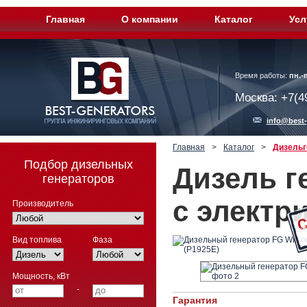
Главная
О компании
Каталог
Усл
Время работы:
пн.-п
Москва: +7(4
info@best-
Главная
>
Каталог
>
Дизельг
Подбор дизельных
Дизель г
генераторов
с электр
Производитель
Вид топлива
Фаза
Мощность, кВт
-
Гарантия