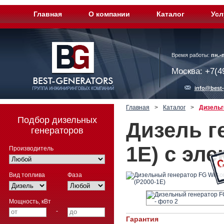
Главная
О компании
Каталог
Усл
Время работы:
пн.-п
Москва: +7(4
info@best-
Главная
>
Каталог
>
Дизельг
Подбор дизельных
Дизель г
генераторов
1E) с эл
Производитель
Вид топлива
Фаза
Мощность, кВт
-
Гарантия