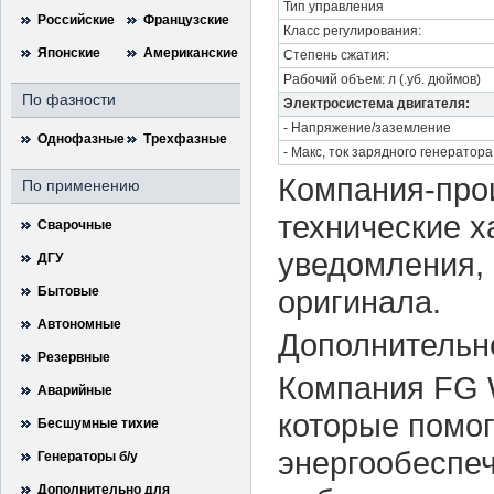
Тип управления
Российские
Французские
Класс регулирования:
Японские
Американские
Степень сжатия:
Рабочий объем: л (.уб. дюймов)
По фазности
Электросистема двигателя:
- Напряжение/заземление
Однофазные
Трехфазные
- Макс, ток зарядного генератора
Компания-прои
По применению
технические х
Сварочные
уведомления, 
ДГУ
Бытовые
оригинала.
Автономные
Дополнительн
Резервные
Компания FG W
Аварийные
которые помог
Бесшумные тихие
энергообеспе
Генераторы б/у
Дополнительно для