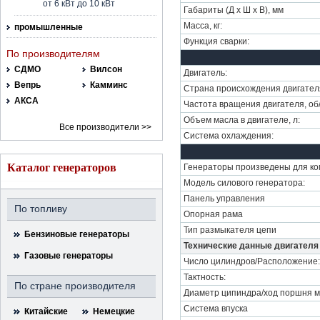
от 6 кВт до 10 кВт
Габариты (Д х Ш х В), мм
Масса, кг:
промышленные
Функция сварки:
По производителям
СДМО
Вилсон
Двигатель:
Вепрь
Камминс
Страна происхождения двигател
АКСА
Частота вращения двигателя, об
Объем масла в двигателе, л:
Все производители >>
Система охлаждения:
Каталог генераторов
Генераторы произведены для ко
Модель силового генератора:
Панель управления
По топливу
Опорная рама
Тип размыкателя цепи
Бензиновые генераторы
Технические данные двигателя
Газовые генераторы
Число цилиндров/Расположение:
Тактность:
По стране производителя
Диаметр ципиндра/ход поршня 
Система впуска
Китайские
Немецкие