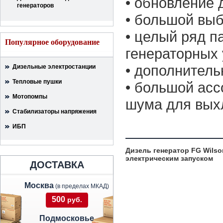
• обновление 
генераторов
• большой вы
• целый ряд п
Популярное оборудование
генераторных 
• дополнитель
Дизельные электростанции
Тепловые пушки
• большой ас
Мотопомпы
шума для вых
Стабилизаторы напряжения
ИБП
Дизель генератор FG Wilson
электрическим запуском
ДОСТАВКА
Москва
(в пределах МКАД)
500
руб.
Подмосковье