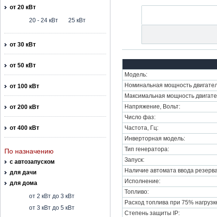
от 20 кВт
20 - 24 кВт
25 кВт
от 30 кВт
от 50 кВт
Модель:
Номинальная мощность двигател
от 100 кВт
Максимальная мощность двигате
Напряжение, Вольт:
от 200 кВт
Число фаз:
от 400 кВт
Частота, Гц:
Инверторная модель:
Тип генератора:
По назначению
Запуск:
с автозапуском
Наличие автомата ввода резерва
для дачи
Исполнение:
для дома
Топливо:
от 2 кВт до 3 кВт
Расход топлива при 75% нагрузке,
от 3 кВт до 5 кВт
Степень защиты IP: