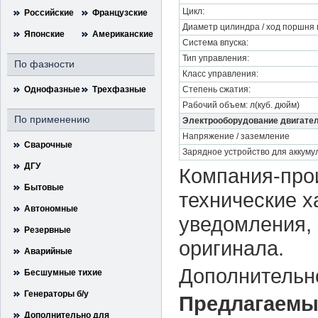
Цикл:
Российские
Французские
Диаметр цилиндра / ход поршня
Японские
Американские
Система впуска:
Тип управления:
По фазности
Класс управления:
Однофазные
Трехфазные
Степень сжатия:
Рабочий объем: л(куб. дюйм)
По применению
Электрооборудование двигател
Напряжение / заземление
Сварочные
Зарядное устройство для аккуму
ДГУ
Компания-прои
Бытовые
технические х
Автономные
уведомления, 
Резервные
оригинала.
Аварийные
Дополнительн
Бесшумные тихие
Генераторы б/у
Предлагаемы
Дополнительно для