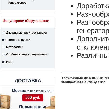
генераторов
Доработк
Разнообр
Разнообр
Популярное оборудование
генератор
Дизельные электростанции
Дополнит
Тепловые пушки
отключен
Мотопомпы
Различны
Стабилизаторы напряжения
ИБП
Трехфазный дизельный ген
ДОСТАВКА
жидкостного охлаждения
Москва
(в пределах МКАД)
500
руб.
Подмосковье