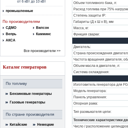
от 6 кВт до 10 кВт
Объем топливного бака, л:
Расход топлива при 75% нагрузке,
промышленные
Степень защиты IP:
По производителям
Габариты (Д х Ш х В), мм
СДМО
Вилсон
Масса, кг:
Вепрь
Камминс
Функция сварки:
АКСА
Двигатель:
Все производители >>
Страна происхождения двигател
Частота вращения двигателя, об
Объем масла в двигателе, л:
Каталог генераторов
Система охлаждения:
По топливу
Изготовитель генератора для FG 
Модель генератора:
Бензиновые генераторы
Панель управления:
Газовые генераторы
Опорная рама:
Тип размыкателя цепи:
По стране производителя
Технические характеристики дв
Китайские
Немецкие
Число / расположение цилиндров