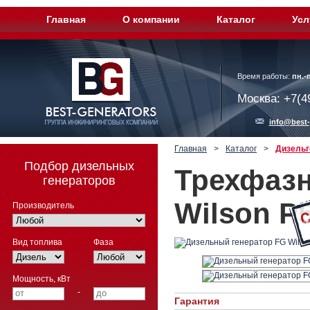
Главная
О компании
Каталог
Усл
Время работы:
пн.-п
Москва: +7(4
info@best-
Главная
>
Каталог
>
Дизельг
Подбор дизельных
Трехфазн
генераторов
Wilson P
Производитель
Вид топлива
Фаза
Мощность, кВт
-
Гарантия