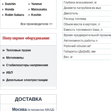
Глубина всасывания, м
Daishin
Yanmar
Диаметр патрубков вх-вых
Honda
Matsusaka
Двигатель
Robin Subaru
Koshin
Расход топлива
Все производители >>
Обьем масла в картере, л
Емкость топливного бака, л
Время предварительной прокачки
Популярное оборудование
Автономность работы ч
Рабочий объем см³
Тепловые пушки
Габариты (ДхШхВ), мм
Вес, кг
Мотопомпы
Стабилизаторы напряжения
ИБП
Дизельные электростанции
ДОСТАВКА
Москва
(в пределах МКАД)