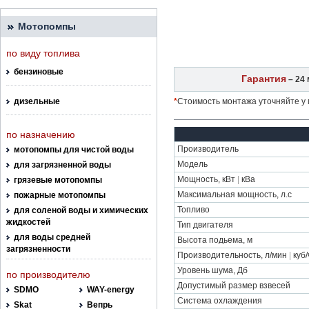
Мотопомпы
по виду топлива
бензиновые
Гарантия
– 24 
дизельные
*
Стоимость монтажа уточняйте у
по назначению
Производитель
мотопомпы для чистой воды
Модель
для загрязненной воды
Мощность, кВт
|
кВа
грязевые мотопомпы
Максимальная мощность, л.с
пожарные мотопомпы
Топливо
для соленой воды и химических
жидкостей
Тип двигателя
для воды средней
Высота подьема, м
загрязненности
Производительность, л/мин
|
куб/
Уровень шума, Дб
по производителю
Допустимый размер взвесей
SDMO
WAY-energy
Система охлаждения
Skat
Вепрь