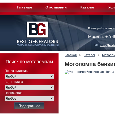
Главная
О компании
Каталог
Усл
Время работы:
пн.-п
Москва: +7(4
info@best-
Главная
>
Каталог
>
Мотопо
Поиск по мотопомпам
Мотопомпа бензи
Производитель
Вид топлива
Назначение