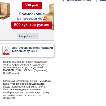
мотопомпа sdmo
мот
500
руб.
Подмосковье
(за пределами МКАД)
500
руб. + 30 руб./км
Подробнее >>
Инструкции по эксплуатации
тепловых пушек >>
Группа компаний Рессел предлагает
только качественные и надежные
тепловые пушки производителей
MASTER
(США),
KROLL
(Германия),
ITM (Италия).
Кроме существенных скидок,
мы даем
гарантию на все оборудование
,
представленное в нашем каталоге.
Опытные менеджеры компании
подберут для вас оптимальную пушку
по соотношению цена-качество.
Звоните!