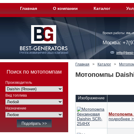
Главная
О компании
Каталог
Усл
Время работы:
пн.-п
Москва: +7(9
info@best-
Главная
>
Каталог
>
Мотопо
Поиск по мотопомпам
Мотопомпы Daishi
Производитель
Вид топлива
Изображение
Назначение
Мотопомпа 
подробнее >