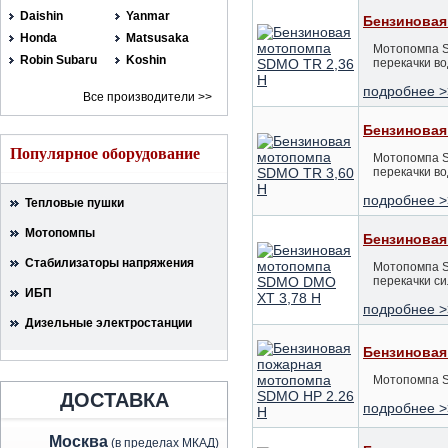
Daishin
Yanmar
Бензиновая
Honda
Matsusaka
Мотопомпа S
Robin Subaru
Koshin
перекачки в
подробнее >
Все производители >>
Бензиновая
Популярное оборудование
Мотопомпа S
перекачки во
подробнее >
Тепловые пушки
Мотопомпы
Бензиновая
Стабилизаторы напряжения
Мотопомпа S
перекачки с
ИБП
подробнее >
Дизельные электростанции
Бензиновая
Мотопомпа S
ДОСТАВКА
подробнее >
Москва
(в пределах МКАД)