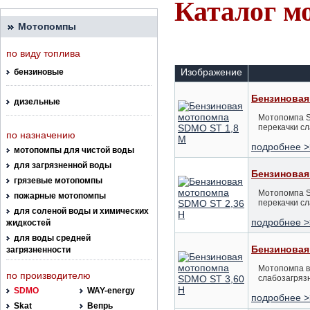
Каталог 
Мотопомпы
по виду топлива
Изображение
бензиновые
Бензиновая
дизельные
Мотопомпа S
перекачки с
по назначению
подробнее >
мотопомпы для чистой воды
для загрязненной воды
Бензиновая
грязевые мотопомпы
Мотопомпа S
пожарные мотопомпы
перекачки с
для соленой воды и химических
подробнее >
жидкостей
для воды средней
Бензиновая
загрязненности
Мотопомпа в
по производителю
слабозагряз
SDMO
WAY-energy
подробнее >
Skat
Вепрь