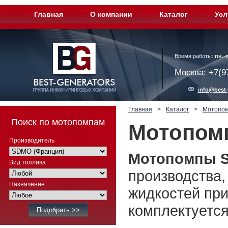
Главная
О компании
Каталог
Усл
Время работы:
пн.-п
Москва: +7(9
info@best-
Главная
>
Каталог
>
Мотопо
Поиск по мотопомпам
Мотопом
Производитель
Мотопомпы 
Вид топлива
производства,
Назначение
жидкостей пр
комплектуетс