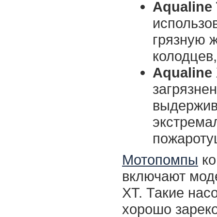
Aqualine
использов
грязную 
колодцев
Aqualine
загрязнен
выдержив
экстрема
пожароту
Мотопомпы
ко
включают моде
ХТ. Такие нас
хорошо зареко