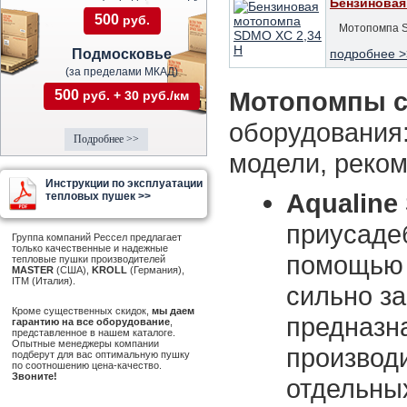
Бензиновая
500
руб.
Мотопомпа S
Подмосковье
подробнее >
(за пределами МКАД)
Мотопомпы с
500
руб. + 30 руб./км
оборудования: 
Подробнее >>
модели, реком
Инструкции по эксплуатации
Aqualine 
тепловых пушек >>
приусадеб
Группа компаний Рессел предлагает
только качественные и надежные
помощью 
тепловые пушки производителей
MASTER
(США),
KROLL
(Германия),
ITM (Италия).
сильно з
Кроме существенных скидок,
мы даем
предназн
гарантию на все оборудование
,
представленное в нашем каталоге.
Опытные менеджеры компании
производи
подберут для вас оптимальную пушку
по соотношению цена-качество.
Звоните!
отдельных