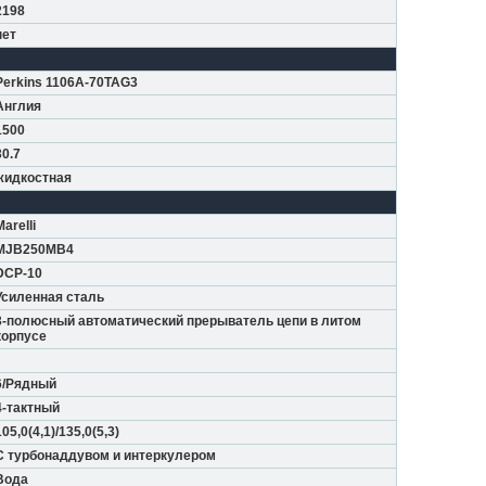
2198
нет
Perkins 1106A-70TAG3
Англия
1500
30.7
жидкостная
Marelli
MJB250MB4
DCP-10
Усиленная сталь
3-полюсный автоматический прерыватель цепи в литом
корпусе
6/Рядный
4-тактный
105,0(4,1)/135,0(5,3)
С турбонаддувом и интеркулером
Вода