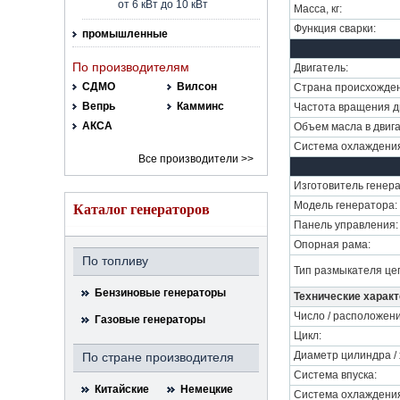
от 6 кВт до 10 кВт
Масса, кг:
Функция сварки:
промышленные
По производителям
Двигатель:
СДМО
Вилсон
Страна происхожден
Вепрь
Камминс
Частота вращения дв
АКСА
Объем масла в двига
Система охлаждени
Все производители >>
Изготовитель генера
Модель генератора:
Каталог генераторов
Панель управления:
Опорная рама:
По топливу
Тип размыкателя це
Бензиновые генераторы
Технические характ
Число / расположен
Газовые генераторы
Цикл:
Диаметр цилиндра / 
По стране производителя
Система впуска:
Китайские
Немецкие
Система охлаждени