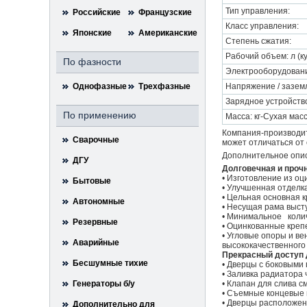
Тип управления:
Российские
Французские
Класс управления:
Японские
Американские
Степень сжатия:
Рабочий объем: л (к
По фазности
Электрооборудовани
Однофазные
Трехфазные
Напряжение / зазем
Зарядное устройство
По применению
Масса: кг-Сухая мас
Компания-производит
Сварочные
может отличаться от 
Дополнительное опи
ДГУ
Долговечная и проч
• Изготовление из оц
Бытовые
• Улучшенная отделк
• Цельная основная 
Автономные
• Несущая рама выст
• Минимальное коли
Резервные
• Оцинкованные кре
• Угловые опоры и в
Аварийные
высококачественного
Прекрасный доступ 
Бесшумные тихие
• Дверцы с боковыми
• Заливка радиатора
Генераторы б/у
• Клапан для слива 
• Съемные концевые 
• Дверцы расположен
Дополнительно для