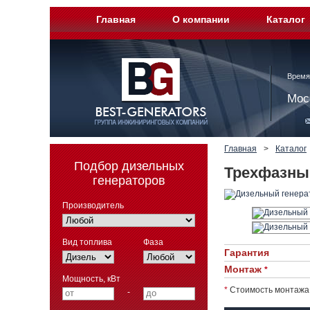
Главная
О компании
Каталог
Время
Мос
Главная
>
Каталог
Подбор дизельных
Трехфазный
генераторов
Производитель
Вид топлива
Фаза
Гарантия
Монтаж
*
Мощность, кВт
*
Стоимость монтажа 
-