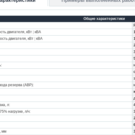
характеристики
Примеры выполненных рабо
Общие характеристики
ть двигателя, кВт
|
кВА
сть двигателя, кВт
|
кВА
:
ода резерва (АВР):
ка, л:
5% нагрузке, л/ч:
, мм