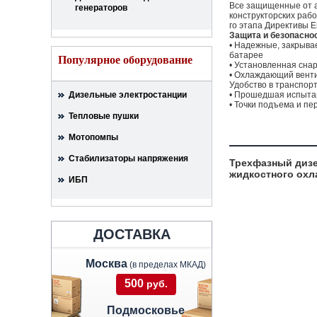
Все защищенные от а
генераторов
конструкторских раб
го этапа Директивы Е
Защита и безопасно
• Надежные, закрыва
батарее
Популярное оборудование
• Установленная сна
• Охлаждающий венти
Удобство в транспор
Дизельные электростанции
• Прошедшая испытан
• Точки подъема и п
Тепловые пушки
Мотопомпы
Стабилизаторы напряжения
Трехфазный дизе
жидкостного охл
ИБП
ДОСТАВКА
Москва
(в пределах МКАД)
500
руб.
Подмосковье