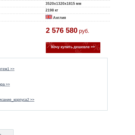
3520x1320x1815 мм
2198 кг
Англия
2 576 580
руб.
Хочу купить дешевле >>
ртеж1 >>
ра >>
исание_корпуса2 >>