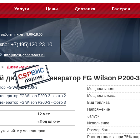
Услуги
Цены
Доставка
Галерея
 работы:
пн.-пт. 9.00-18.00
ква: +7(495)120-23-10
info@best-generators.ru
>
Дизельгенераторы
>
 дизельный генератор FG Wilson P200-
Мощность ном.
Мощность макс.
Вид топлива
Напряжение
12 мес.
Запуск
«Под ключ»
Исполнение
Размер бака
уточняйте у менеджеров
Расход топлива при 75% наг