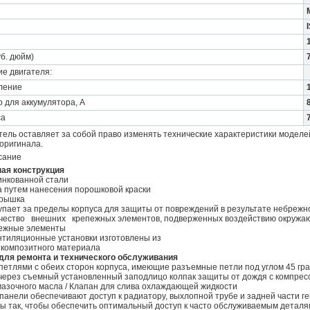
уб. дюйм)
е двигателя:
ление
 для аккумулятора, А
са
ель оставляет за собой право изменять технические характеристики моделе
оригинала.
сание
ная конструкция
инкованной стали
а путем нанесения порошковой краски
крышка
упает за пределы корпуса для защиты от повреждений в результате небреж
чество внешних крепежных элементов, подверженных воздействию окружа
пежные элементы
ентиляционные установки изготовлены из
 композитного материала
для ремонта и технического обслуживания
 петлями с обеих сторон корпуса, имеющие разъемные петли под углом 45 гр
 через съемный установленный заподлицо колпак защиты от дождя с компре
смазочного масла / Клапан для слива охлаждающей жидкости
панели обеспечивают доступ к радиатору, выхлопной трубе и задней части г
ы так, чтобы обеспечить оптимальный доступ к часто обслуживаемым деталя