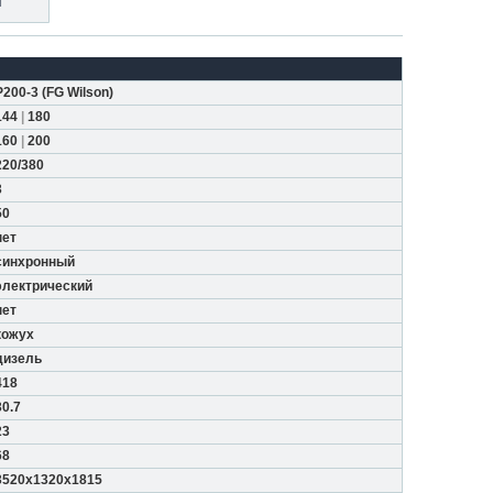
т
P200-3
(
FG Wilson
)
144
|
180
160
|
200
220/380
3
50
нет
синхронный
электрический
нет
кожух
дизель
418
30.7
23
68
3520x1320x1815