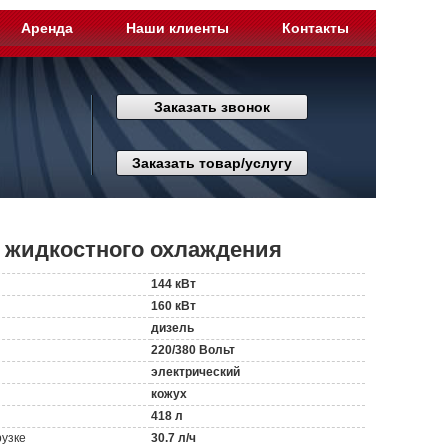
Аренда
Наши клиенты
Контакты
Заказать звонок
Заказать товар/услугу
3 жидкостного охлаждения
144 кВт
160 кВт
дизель
220/380 Вольт
электрический
кожух
418 л
рузке
30.7 л/ч