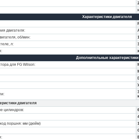
Характеристики двигателя
ия двигателя:
игателя, об/мин:
теле, л:
я:
Дополнительные характеристики
тора для FG Wilson:
пи:
еристики двигателя
ие цилиндров:
ход поршня: мм (дюйм)
я: