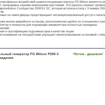
тмосферных воздействий шумопоглощающие корпусы FG Wilson являются рез
от, проводимых нашими инженерами-акустиками. Эти корпусы снижает уровен
вропейского Сообщества 2000/14. ЕС, которая вступила в силу с 3 января 200
сть
емые на замок дверцы предотвращают несанкционированный доступ к панели 
ружи кнопка аварийного останова, расположенная удобно по отношению к па
лятор и генератор для подзарядки аккумулятора полностью ограждены
тировке
ия и сертификацию подъемная арка в качестве опции
еретаскивания на несущей раме упрощают манипулирование установкой с обе
льный генератор FG Wilson P200-3
Летом - дешевле!
*
аждения