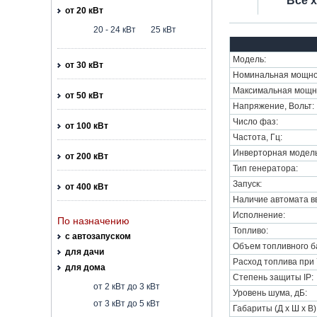
Все 
от 20 кВт
20 - 24 кВт
25 кВт
Модель:
от 30 кВт
Номинальная мощнос
Максимальная мощно
от 50 кВт
Напряжение, Вольт:
Число фаз:
от 100 кВт
Частота, Гц:
Инверторная модель
от 200 кВт
Тип генератора:
Запуск:
от 400 кВт
Наличие автомата вв
Исполнение:
По назначению
Топливо:
с автозапуском
Объем топливного ба
для дачи
Расход топлива при 7
для дома
Степень защиты IP:
от 2 кВт до 3 кВт
Уровень шума, дБ:
от 3 кВт до 5 кВт
Габариты (Д х Ш х В)