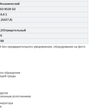
Механический
ISO 8528 G2
16,0:1
7,0(427,8)
12/Отрицательный
85
788
й без предварительного уведомления, оборудование на фото
ного обращения
ющей среды
адусов
ссионным уплотнением
енератора
м