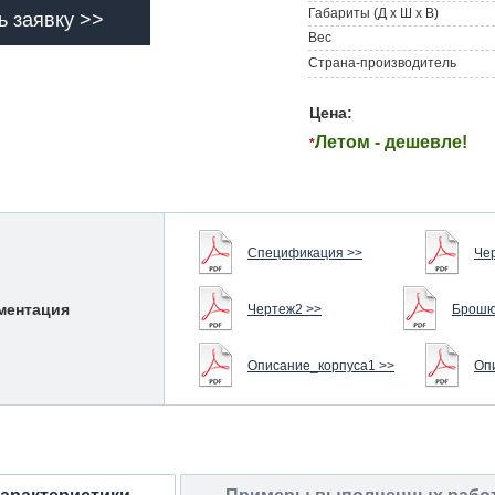
Габариты (Д х Ш х В)
ь заявку >>
Вес
Страна-производитель
Цена:
Летом - дешевле!
*
Спецификация >>
Че
ментация
Чертеж2 >>
Брошю
Описание_корпуса1 >>
Оп